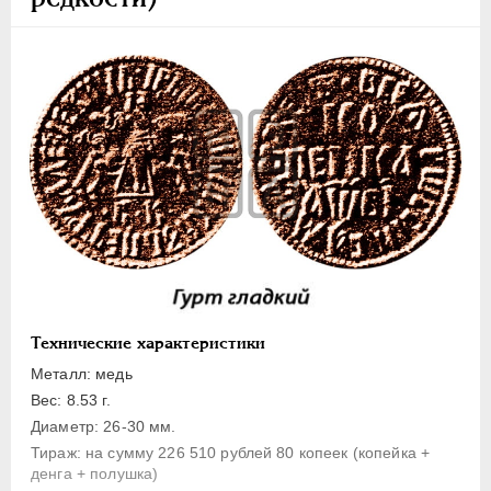
1 копейка
Денга
Полушка
Полполушки
Пробные
Для Речи Посполитой
Монетовидные жетоны
ЕКАТЕРИНА I
1725-1727
ПЕТР II
1727-1729
АННА ИОАННОВНА
1730-1740
ИОАНН АНТОНОВИЧ
1740-1741
Технические характеристики
ЕЛИЗАВЕТА
1741-1762
Металл: медь
ПЕТР III
1762-1762
Вес: 8.53 г.
Диаметр: 26-30 мм.
ЕКАТЕРИНА II
1762-1796
Тираж: на сумму 226 510 рублей 80 копеек (копейка +
ПАВЕЛ I
1796-1801
денга + полушка)