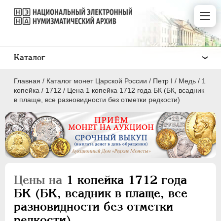
Каталог
Главная
/
Каталог монет Царской России
/
Пeтр I
/
Медь
/
1
копейка
/
1712
/
Цена 1 копейка 1712 года БК (БК, всадник
в плаще, все разновидности без отметки редкости)
ПEТР I
1699 - 1725
Золото
Серебро
Цены на
1 копейка 1712 года
Медь
БК (БК, всадник в плаще, все
разновидности без отметки
5 копеек
редкости)