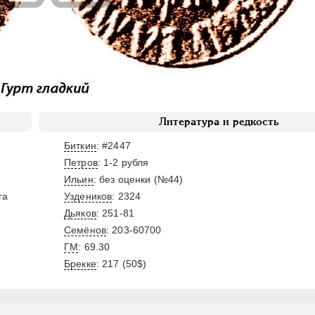
Литература и редкость
Биткин
: #2447
Петров
: 1-2 рубля
Ильин
: без оценки (№44)
га
Уздеников
: 2324
Дьяков
: 251-81
Семёнов
: 203-60700
ГМ
: 69.30
Брекке
: 217 (50$)