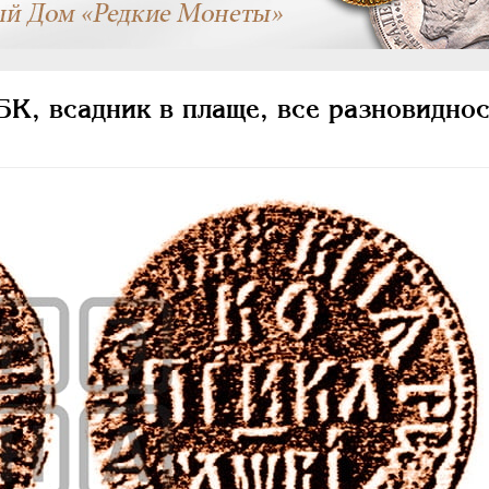
К, всадник в плаще, все разновиднос