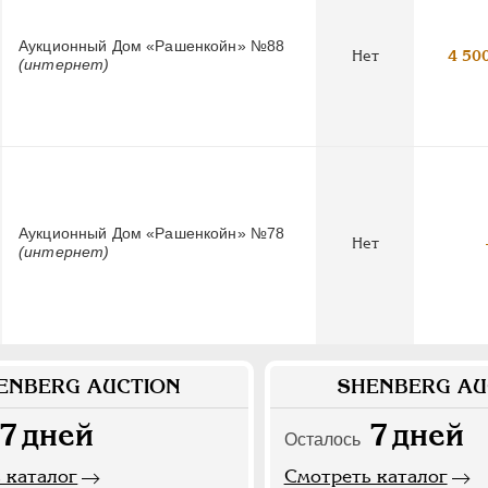
Аукционный Дом «Рашенкойн» №88
Нет
4 50
(интернет)
Аукционный Дом «Рашенкойн» №78
Нет
(интернет)
ENBERG AUCTION
SHENBERG AU
7
дней
7
дней
Осталось
 каталог
Смотреть каталог