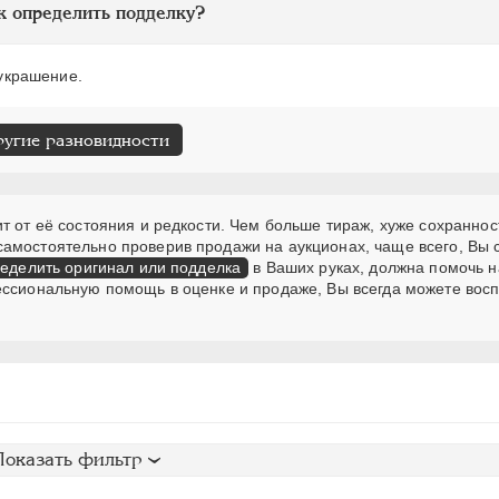
к определить подделку?
 украшение.
ругие разновидности
т от её состояния и редкости. Чем больше тираж, хуже сохраннос
самостоятельно проверив продажи на аукционах, чаще всего, Вы
еделить оригинал или подделка
в Ваших руках, должна помочь н
ессиональную помощь в оценке и продаже, Вы всегда можете вос
Показать фильтр