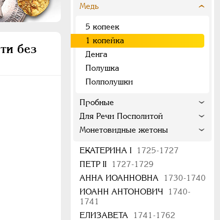
Медь
5 копеек
1 копейка
ти без
Денга
Полушка
Полполушки
Пробные
Для Речи Посполитой
Монетовидные жетоны
ЕКАТЕРИНА I
1725-1727
ПЕТР II
1727-1729
АННА ИОАННОВНА
1730-1740
ИОАНН АНТОНОВИЧ
1740-
1741
ЕЛИЗАВЕТА
1741-1762