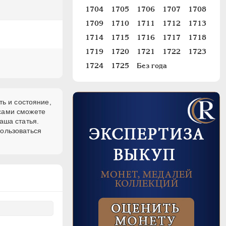
1704
1705
1706
1707
1708
1709
1710
1711
1712
1713
1714
1715
1716
1717
1718
1719
1720
1721
1722
1723
1724
1725
Без года
ть и состояние,
 сами сможете
аша статья.
пользоваться