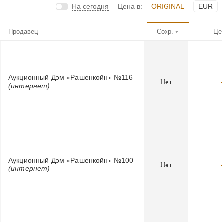
На сегодня
Цена в:
ORIGINAL
EUR
Продавец
Сохр.
Це
Аукционный Дом «Рашенкойн» №116
Нет
(интернет)
Аукционный Дом «Рашенкойн» №100
Нет
(интернет)