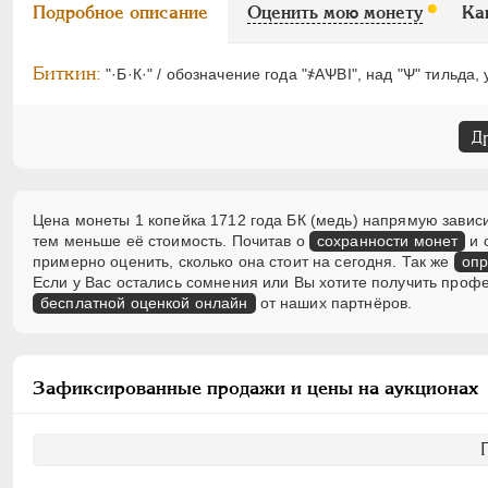
Подробное описание
Оценить мою монету
Ка
Биткин:
"·Б·К·" / обозначение года "҂АѰВI", над "Ѱ" тильда,
Д
Цена монеты 1 копейка 1712 года БК (медь) напрямую зависи
тем меньше её стоимость. Почитав о
сохранности монет
и 
примерно оценить, сколько она стоит на сегодня. Так же
опр
Если у Вас остались сомнения или Вы хотите получить проф
бесплатной оценкой онлайн
от наших партнёров.
Зафиксированные продажи и цены на аукционах