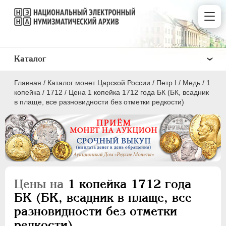
Каталог
Главная
/
Каталог монет Царской России
/
Пeтр I
/
Медь
/
1
копейка
/
1712
/
Цена 1 копейка 1712 года БК (БК, всадник
в плаще, все разновидности без отметки редкости)
ПEТР I
1699 - 1725
Золото
Серебро
Цены на
1 копейка 1712 года
Медь
БК (БК, всадник в плаще, все
разновидности без отметки
5 копеек
редкости)