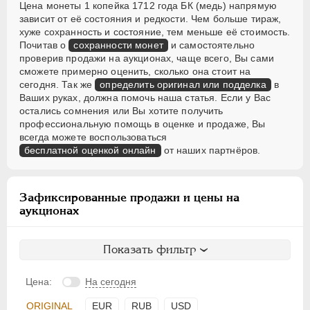
Цена монеты 1 копейка 1712 года БК (медь) напрямую
зависит от её состояния и редкости. Чем больше тираж,
хуже сохранность и состояние, тем меньше её стоимость.
Почитав о
сохранности монет
и самостоятельно
проверив продажи на аукционах, чаще всего, Вы сами
сможете примерно оценить, сколько она стоит на
сегодня. Так же
определить оригинал или подделка
в
Ваших руках, должна помочь наша статья. Если у Вас
остались сомнения или Вы хотите получить
профессиональную помощь в оценке и продаже, Вы
всегда можете воспользоваться
бесплатной оценкой онлайн
от наших партнёров.
Зафиксированные продажи и цены на
аукционах
Показать фильтр
Цена:
На сегодня
ORIGINAL
EUR
RUB
USD