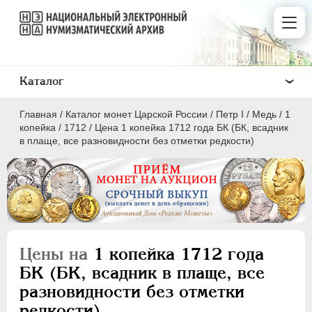
Каталог
Главная
/
Каталог монет Царской России
/
Пeтр I
/
Медь
/
1
копейка
/
1712
/
Цена 1 копейка 1712 года БК (БК, всадник
в плаще, все разновидности без отметки редкости)
ПEТР I
1699 - 1725
Золото
Серебро
Цены на
1 копейка 1712 года
Медь
БК (БК, всадник в плаще, все
разновидности без отметки
5 копеек
редкости)