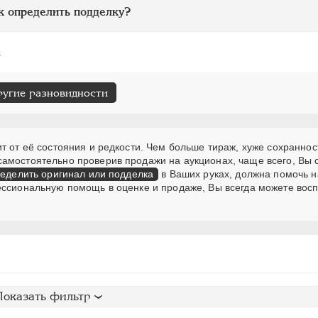
к определить подделку?
.
ругие разновидности
т от её состояния и редкости. Чем больше тираж, хуже сохраннос
самостоятельно проверив продажи на аукционах, чаще всего, Вы
еделить оригинал или подделка
в Ваших руках, должна помочь н
ессиональную помощь в оценке и продаже, Вы всегда можете вос
Показать фильтр