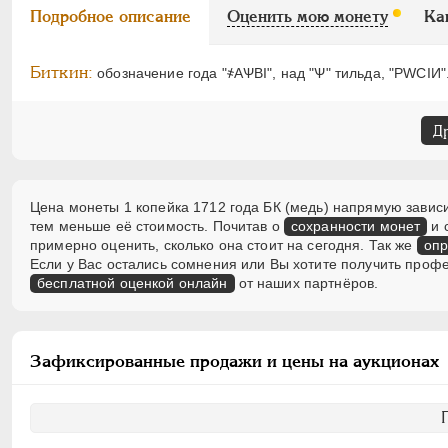
Подробное описание
Оценить мою монету
Ка
Биткин:
обозначение года "҂АѰВI", над "Ѱ" тильда, "PWCIИ"
Д
Цена монеты 1 копейка 1712 года БК (медь) напрямую зависи
тем меньше её стоимость. Почитав о
сохранности монет
и 
примерно оценить, сколько она стоит на сегодня. Так же
опр
Если у Вас остались сомнения или Вы хотите получить проф
бесплатной оценкой онлайн
от наших партнёров.
Зафиксированные продажи и цены на аукционах