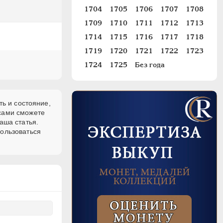
1704
1705
1706
1707
1708
1709
1710
1711
1712
1713
1714
1715
1716
1717
1718
1719
1720
1721
1722
1723
1724
1725
Без года
ть и состояние,
 сами сможете
аша статья.
пользоваться