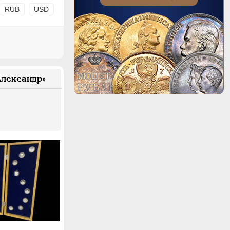
RUB
USD
лександр»