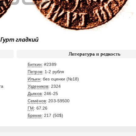
Литература и редкость
Биткин
: #2389
Петров
: 1-2 рубля
Ильин
: без оценки (№18)
га
Уздеников
: 2324
Дьяков
: 246-25
Семёнов
: 203-59500
ГМ
: 67.26
Брекке
: 217 (50$)