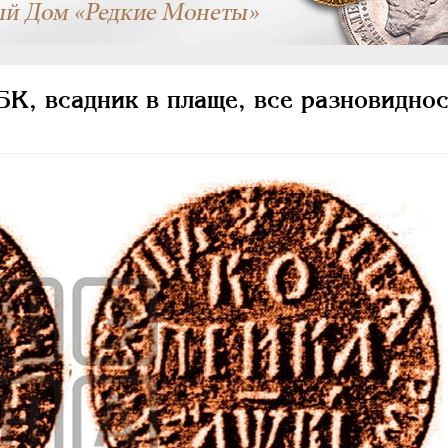
К, всадник в плаще, все разновиднос