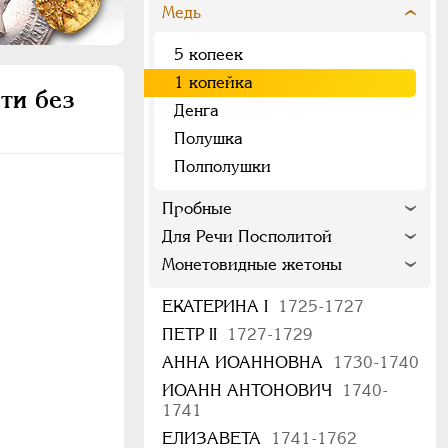
Медь
5 копеек
1 копейка
ти без
Денга
Полушка
Полполушки
Пробные
Для Речи Посполитой
Монетовидные жетоны
ЕКАТЕРИНА I
1725-1727
ПЕТР II
1727-1729
АННА ИОАННОВНА
1730-1740
ИОАНН АНТОНОВИЧ
1740-
1741
ЕЛИЗАВЕТА
1741-1762