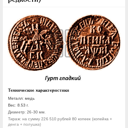
1 копейка
Денга
Полушка
Полполушки
Пробные
Для Речи Посполитой
Монетовидные жетоны
ЕКАТЕРИНА I
1725-1727
ПЕТР II
1727-1729
АННА ИОАННОВНА
1730-1740
ИОАНН АНТОНОВИЧ
1740-1741
Технические характеристики
ЕЛИЗАВЕТА
1741-1762
Металл: медь
ПЕТР III
1762-1762
Вес: 8.53 г.
ЕКАТЕРИНА II
1762-1796
Диаметр: 26-30 мм.
Тираж: на сумму 226 510 рублей 80 копеек (копейка +
ПАВЕЛ I
1796-1801
денга + полушка)