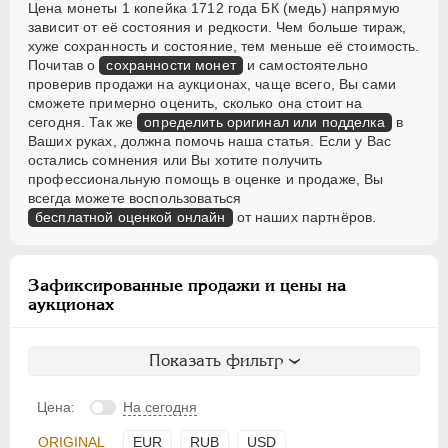
Цена монеты 1 копейка 1712 года БК (медь) напрямую
зависит от её состояния и редкости. Чем больше тираж,
хуже сохранность и состояние, тем меньше её стоимость.
Почитав о
сохранности монет
и самостоятельно
проверив продажи на аукционах, чаще всего, Вы сами
сможете примерно оценить, сколько она стоит на
сегодня. Так же
определить оригинал или подделка
в
Ваших руках, должна помочь наша статья. Если у Вас
остались сомнения или Вы хотите получить
профессиональную помощь в оценке и продаже, Вы
всегда можете воспользоваться
бесплатной оценкой онлайн
от наших партнёров.
Зафиксированные продажи и цены на
аукционах
Показать фильтр
Цена:
На сегодня
ORIGINAL
EUR
RUB
USD