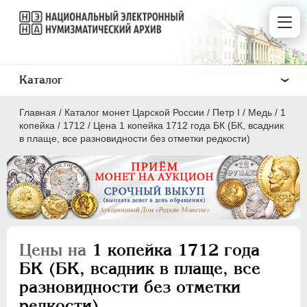
Каталог
Главная
/
Каталог монет Царской России
/
Пeтр I
/
Медь
/
1
копейка
/
1712
/
Цена 1 копейка 1712 года БК (БК, всадник
в плаще, все разновидности без отметки редкости)
ПEТР I
1699 - 1725
Золото
Серебро
Цены на
1 копейка 1712 года
Медь
БК (БК, всадник в плаще, все
разновидности без отметки
5 копеек
редкости)