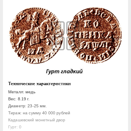
1 копейка
Денга
Полушка
Полполушки
Пробные
Для Речи Посполитой
Монетовидные жетоны
ЕКАТЕРИНА I
1725-1727
ПЕТР II
1727-1729
АННА ИОАННОВНА
1730-1740
Технические характеристики
ИОАНН АНТОНОВИЧ
1740-1741
Металл: медь
ЕЛИЗАВЕТА
1741-1762
Вес: 8.19 г.
Диаметр: 23-25 мм.
ПЕТР III
1762-1762
Тираж: на сумму 40 000 рублей
ЕКАТЕРИНА II
1762-1796
Кадашевский монетный двор
ПАВЕЛ I
1796-1801
Гурт: 0