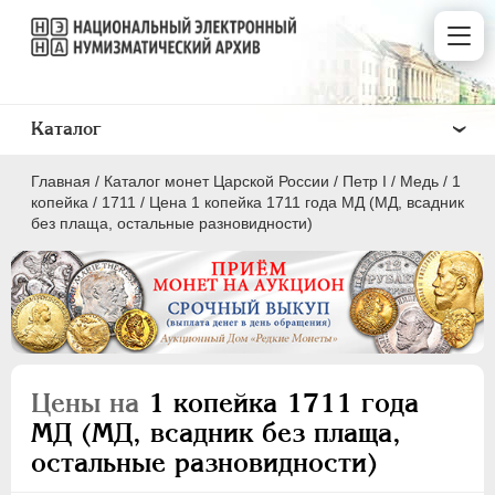
Каталог
Главная
/
Каталог монет Царской России
/
Пeтр I
/
Медь
/
1
копейка
/
1711
/
Цена 1 копейка 1711 года МД (МД, всадник
без плаща, остальные разновидности)
ПEТР I
1699 - 1725
Золото
Серебро
Цены на
1 копейка 1711 года
Медь
МД (МД, всадник без плаща,
остальные разновидности)
5 копеек