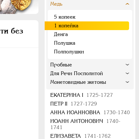
Медь
5 копеек
1 копейка
ти без
Денга
Полушка
Полполушки
Пробные
Для Речи Посполитой
Монетовидные жетоны
ЕКАТЕРИНА I
1725-1727
ПЕТР II
1727-1729
АННА ИОАННОВНА
1730-1740
ИОАНН АНТОНОВИЧ
1740-
1741
ЕЛИЗАВЕТА
1741-1762