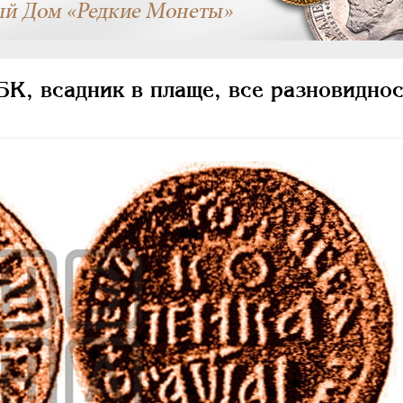
К, всадник в плаще, все разновиднос