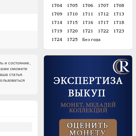
1704
1705
1706
1707
1708
1709
1710
1711
1712
1713
1714
1715
1716
1717
1718
1719
1720
1721
1722
1723
1724
1725
Без года
ь и состояние,
 сами сможете
аша статья.
пользоваться