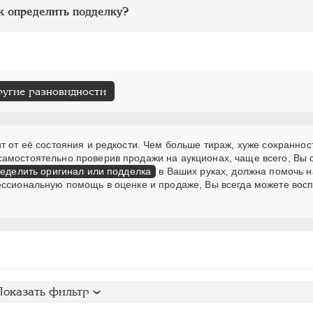
к определить подделку?
ругие разновидности
т от её состояния и редкости. Чем больше тираж, хуже сохранност
самостоятельно проверив продажи на аукционах, чаще всего, Вы
еделить оригинал или подделка
в Ваших руках, должна помочь н
ессиональную помощь в оценке и продаже, Вы всегда можете вос
Показать фильтр