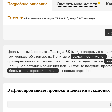
Подробное описание
Оценить мою монету
Ка
Биткин:
обозначение года "҂АѰАI", над "Ѱ" тильда.
Д
Цена монеты 1 копейка 1711 года БК (медь) напрямую зависи
тем меньше её стоимость. Почитав о
сохранности монет
и 
примерно оценить, сколько она стоит на сегодня. Так же
опр
Если у Вас остались сомнения или Вы хотите получить проф
бесплатной оценкой онлайн
от наших партнёров.
Зафиксированные продажи и цены на аукционах