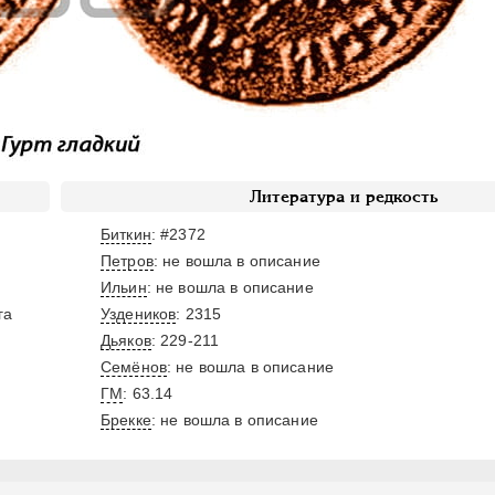
Литература и редкость
Биткин
: #2372
Петров
: не вошла в описание
Ильин
: не вошла в описание
га
Уздеников
: 2315
Дьяков
: 229-211
Семёнов
: не вошла в описание
ГМ
: 63.14
Брекке
: не вошла в описание