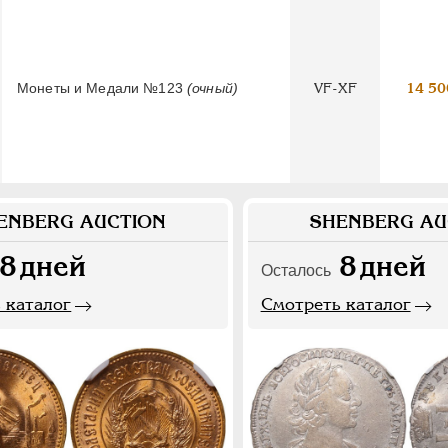
Монеты и Медали №123
(очный)
VF-XF
14 50
ENBERG AUCTION
SHENBERG AU
8
дней
8
дней
Осталось
 каталог
Смотреть каталог