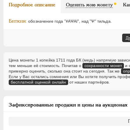
Подробное описание
Оценить мою монету
Ка
Биткин:
обозначение года "҂АѰАI", над "Ѱ" тильда.
Д
Цена монеты 1 копейка 1711 года БК (медь) напрямую зависи
тем меньше её стоимость. Почитав о
сохранности монет
и 
примерно оценить, сколько она стоит на сегодня. Так же
опр
Если у Вас остались сомнения или Вы хотите получить проф
бесплатной оценкой онлайн
от наших партнёров.
Зафиксированные продажи и цены на аукционах