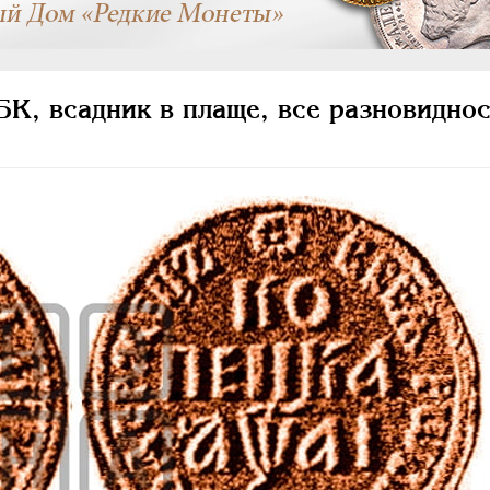
К, всадник в плаще, все разновиднос