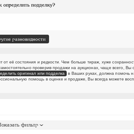
к определить подделку?
ругие разновидности
т от её состояния и редкости. Чем больше тираж, хуже сохранност
самостоятельно проверив продажи на аукционах, чаще всего, Вы
еделить оригинал или подделка
в Ваших руках, должна помочь н
ессиональную помощь в оценке и продаже, Вы всегда можете вос
Показать фильтр