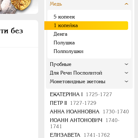
Медь
5 копеек
1 копейка
ти без
Денга
Полушка
Полполушки
Пробные
Для Речи Посполитой
Монетовидные жетоны
ЕКАТЕРИНА I
1725-1727
ПЕТР II
1727-1729
АННА ИОАННОВНА
1730-1740
ИОАНН АНТОНОВИЧ
1740-
1741
ЕЛИЗАВЕТА
1741-1762