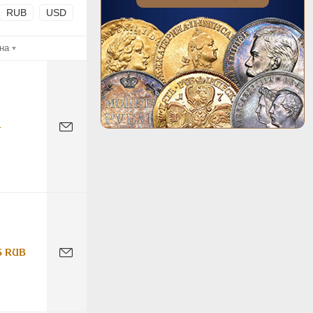
RUB
USD
на
-
6 RUB