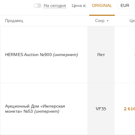
На сегодня
Цена в:
ORIGINAL
EUR
Продавец
Сохр.
Це
HERMES Auction №900
(интернет)
Нет
Аукционный Дом «Имперская
VF35
2 61
монета» №53
(интернет)