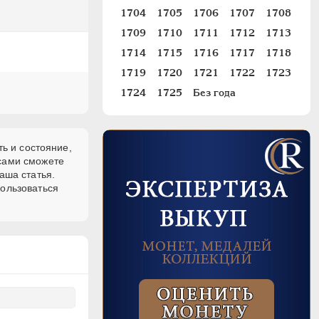
1704
1705
1706
1707
1708
1709
1710
1711
1712
1713
1714
1715
1716
1717
1718
1719
1720
1721
1722
1723
1724
1725
Без года
ь и состояние,
 сами сможете
аша статья.
пользоваться