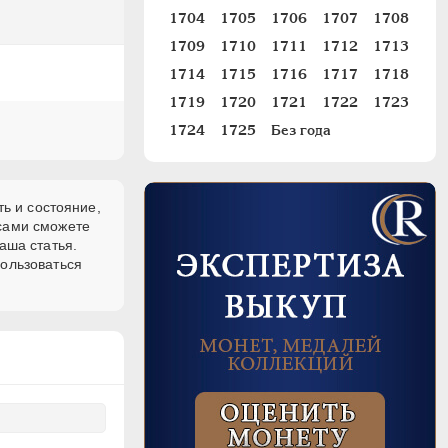
1704
1705
1706
1707
1708
1709
1710
1711
1712
1713
1714
1715
1716
1717
1718
1719
1720
1721
1722
1723
1724
1725
Без года
ь и состояние,
 сами сможете
аша статья.
пользоваться