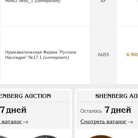
НИКО №90_1
(интернет)
XF
Нумизматическая Фирма "Русское
AU53
6 50
Наследие" №17.1
(интернет)
ENBERG AUCTION
SHENBERG AU
7
дней
7
дней
Осталось
 каталог
Смотреть каталог