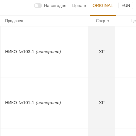
На сегодня
Цена в:
ORIGINAL
EUR
Продавец
Сохр.
Це
НИКО №103-1
(интернет)
XF
НИКО №101-1
(интернет)
XF