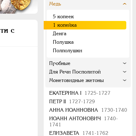
Медь
5 копеек
1 копейка
ти с
Денга
Полушка
Полполушки
Пробные
Для Речи Посполитой
Монетовидные жетоны
ЕКАТЕРИНА I
1725-1727
ПЕТР II
1727-1729
АННА ИОАННОВНА
1730-1740
ИОАНН АНТОНОВИЧ
1740-
1741
ЕЛИЗАВЕТА
1741-1762