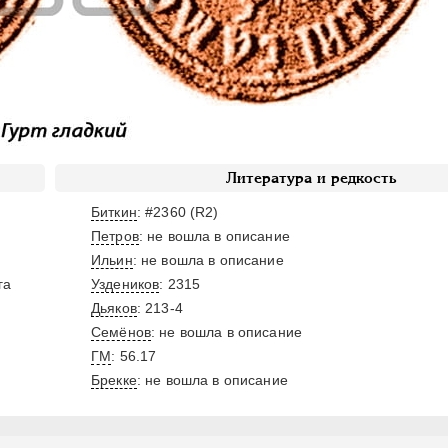
Литература и редкость
Биткин
: #2360 (R2)
Петров
: не вошла в описание
Ильин
: не вошла в описание
га
Уздеников
: 2315
Дьяков
: 213-4
Семёнов
: не вошла в описание
ГМ
: 56.17
Брекке
: не вошла в описание