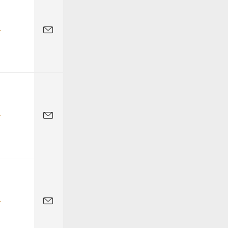
-
-
-