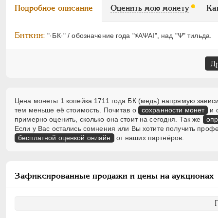
Подробное описание
Оценить мою монету
Ка
Биткин:
"·БК·" / обозначение года "҂АѰАI", над "Ѱ" тильда.
Д
Цена монеты 1 копейка 1711 года БК (медь) напрямую зависи
тем меньше её стоимость. Почитав о
сохранности монет
и 
примерно оценить, сколько она стоит на сегодня. Так же
опр
Если у Вас остались сомнения или Вы хотите получить проф
бесплатной оценкой онлайн
от наших партнёров.
Зафиксированные продажи и цены на аукционах