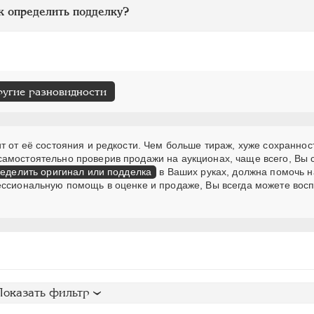
к определить подделку?
ругие разновидности
т от её состояния и редкости. Чем больше тираж, хуже сохранност
самостоятельно проверив продажи на аукционах, чаще всего, Вы
еделить оригинал или подделка
в Ваших руках, должна помочь н
ессиональную помощь в оценке и продаже, Вы всегда можете вос
Показать фильтр