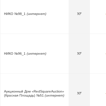
НИКО №98_1
(интернет)
XF
НИКО №96_1
(интернет)
XF
Аукционный Дом «RedSquareAuction»
XF
(Красная Площадь) №51
(интернет)