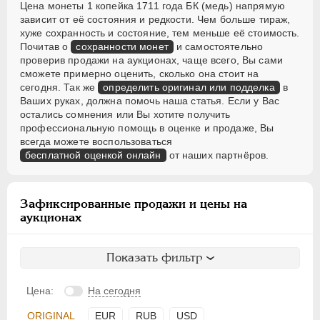
Цена монеты 1 копейка 1711 года БК (медь) напрямую
зависит от её состояния и редкости. Чем больше тираж,
хуже сохранность и состояние, тем меньше её стоимость.
Почитав о
сохранности монет
и самостоятельно
проверив продажи на аукционах, чаще всего, Вы сами
сможете примерно оценить, сколько она стоит на
сегодня. Так же
определить оригинал или подделка
в
Ваших руках, должна помочь наша статья. Если у Вас
остались сомнения или Вы хотите получить
профессиональную помощь в оценке и продаже, Вы
всегда можете воспользоваться
бесплатной оценкой онлайн
от наших партнёров.
Зафиксированные продажи и цены на
аукционах
Показать фильтр
Цена:
На сегодня
ORIGINAL
EUR
RUB
USD