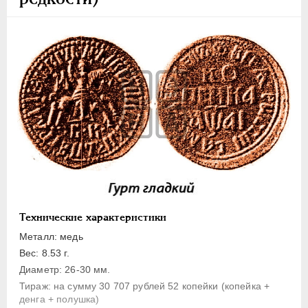
1 копейка
Денга
Полушка
Полполушки
Пробные
Для Речи Посполитой
Монетовидные жетоны
ЕКАТЕРИНА I
1725-1727
ПЕТР II
1727-1729
АННА ИОАННОВНА
1730-1740
ИОАНН АНТОНОВИЧ
1740-1741
Технические характеристики
ЕЛИЗАВЕТА
1741-1762
Металл: медь
ПЕТР III
1762-1762
Вес: 8.53 г.
ЕКАТЕРИНА II
1762-1796
Диаметр: 26-30 мм.
Тираж: на сумму 30 707 рублей 52 копейки (копейка +
ПАВЕЛ I
1796-1801
денга + полушка)