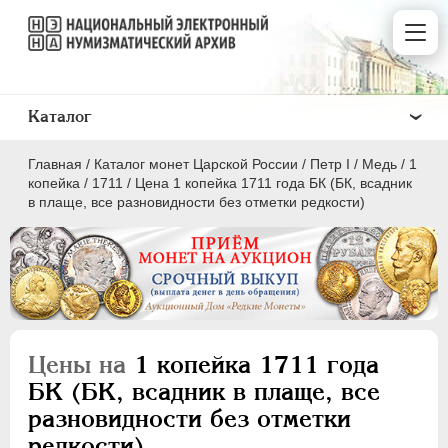
Каталог
Главная
/
Каталог монет Царской России
/
Пeтр I
/
Медь
/
1
копейка
/
1711
/
Цена 1 копейка 1711 года БК (БК, всадник
в плаще, все разновидности без отметки редкости)
ПEТР I
1699 - 1725
Золото
Серебро
Цены на
1 копейка 1711 года
Медь
БК (БК, всадник в плаще, все
разновидности без отметки
5 копеек
редкости)