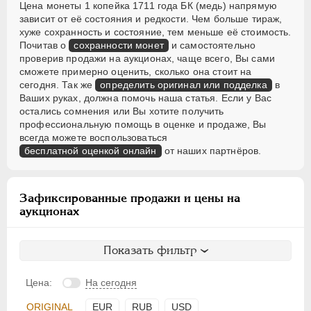
Цена монеты 1 копейка 1711 года БК (медь) напрямую
зависит от её состояния и редкости. Чем больше тираж,
хуже сохранность и состояние, тем меньше её стоимость.
Почитав о
сохранности монет
и самостоятельно
проверив продажи на аукционах, чаще всего, Вы сами
сможете примерно оценить, сколько она стоит на
сегодня. Так же
определить оригинал или подделка
в
Ваших руках, должна помочь наша статья. Если у Вас
остались сомнения или Вы хотите получить
профессиональную помощь в оценке и продаже, Вы
всегда можете воспользоваться
бесплатной оценкой онлайн
от наших партнёров.
Зафиксированные продажи и цены на
аукционах
Показать фильтр
Цена:
На сегодня
ORIGINAL
EUR
RUB
USD