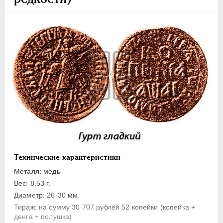
1 копейка
Денга
Полушка
Полполушки
Пробные
Для Речи Посполитой
Монетовидные жетоны
ЕКАТЕРИНА I
1725-1727
ПЕТР II
1727-1729
АННА ИОАННОВНА
1730-1740
ИОАНН АНТОНОВИЧ
1740-1741
Технические характеристики
ЕЛИЗАВЕТА
1741-1762
Металл: медь
ПЕТР III
1762-1762
Вес: 8.53 г.
ЕКАТЕРИНА II
1762-1796
Диаметр: 26-30 мм.
Тираж: на сумму 30 707 рублей 52 копейки (копейка +
ПАВЕЛ I
1796-1801
денга + полушка)