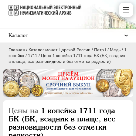
Каталог
Главная
/
Каталог монет Царской России
/
Пeтр I
/
Медь
/
1
копейка
/
1711
/
Цена 1 копейка 1711 года БК (БК, всадник
в плаще, все разновидности без отметки редкости)
ПEТР I
1699 - 1725
Золото
Серебро
Цены на
1 копейка 1711 года
Медь
БК (БК, всадник в плаще, все
разновидности без отметки
5 копеек
редкости)