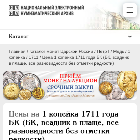
Каталог
Главная
/
Каталог монет Царской России
/
Пeтр I
/
Медь
/
1
копейка
/
1711
/
Цена 1 копейка 1711 года БК (БК, всадник
в плаще, все разновидности без отметки редкости)
ПEТР I
1699 - 1725
Золото
Серебро
Цены на
1 копейка 1711 года
Медь
БК (БК, всадник в плаще, все
разновидности без отметки
5 копеек
редкости)