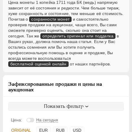
Цена монеты 1 копейка 1711 года БК (медь) напрямую
зависит от её состояния и редкости. Чем больше тираж,
хуже сохранность и состояние, тем меньше её стоимость.
Почитав о
сохранности монет
и самостоятельно
проверив продажи на аукционах, чаще всего, Вы сами
сможете примерно оценить, сколько она стоит на
сегодня. Так же
определить оригинал или подделка
в
Ваших руках, должна помочь наша статья. Если у Вас
остались сомнения или Вы хотите получить
профессиональную помощь в оценке и продаже, Вы
всегда можете воспользоваться
бесплатной оценкой онлайн
от наших партнёров.
Зафиксированные продажи и цены на
аукционах
Показать фильтр
Цена:
На сегодня
ORIGINAL
EUR
RUB
USD