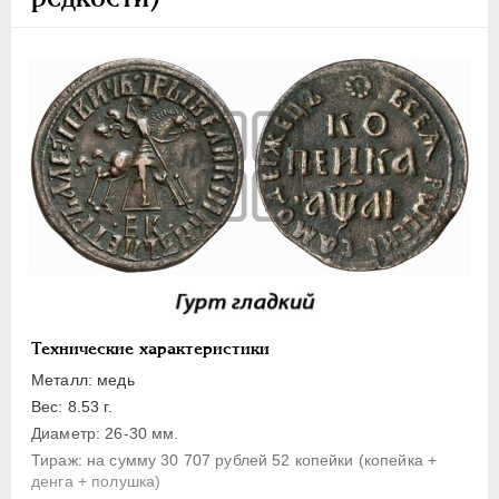
1 копейка
Денга
Полушка
Полполушки
Пробные
Для Речи Посполитой
Монетовидные жетоны
ЕКАТЕРИНА I
1725-1727
ПЕТР II
1727-1729
АННА ИОАННОВНА
1730-1740
ИОАНН АНТОНОВИЧ
1740-1741
Технические характеристики
ЕЛИЗАВЕТА
1741-1762
Металл: медь
ПЕТР III
1762-1762
Вес: 8.53 г.
Диаметр: 26-30 мм.
ЕКАТЕРИНА II
1762-1796
Тираж: на сумму 30 707 рублей 52 копейки (копейка +
ПАВЕЛ I
1796-1801
денга + полушка)