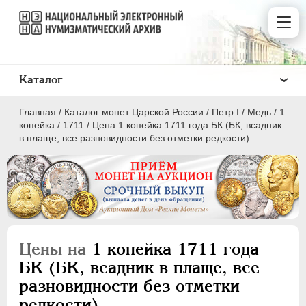
Каталог
Главная
/
Каталог монет Царской России
/
Пeтр I
/
Медь
/
1
копейка
/
1711
/
Цена 1 копейка 1711 года БК (БК, всадник
в плаще, все разновидности без отметки редкости)
ПEТР I
1699 - 1725
Золото
Серебро
Цены на
1 копейка 1711 года
Медь
БК (БК, всадник в плаще, все
разновидности без отметки
5 копеек
редкости)