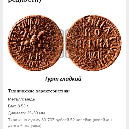
1 копейка
Денга
Полушка
Полполушки
Пробные
Для Речи Посполитой
Монетовидные жетоны
ЕКАТЕРИНА I
1725-1727
ПЕТР II
1727-1729
АННА ИОАННОВНА
1730-1740
ИОАНН АНТОНОВИЧ
1740-1741
Технические характеристики
ЕЛИЗАВЕТА
1741-1762
Металл: медь
ПЕТР III
1762-1762
Вес: 8.53 г.
ЕКАТЕРИНА II
1762-1796
Диаметр: 26-30 мм.
Тираж: на сумму 30 707 рублей 52 копейки (копейка +
ПАВЕЛ I
1796-1801
денга + полушка)