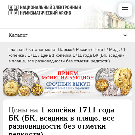
Каталог
Главная
/
Каталог монет Царской России
/
Пeтр I
/
Медь
/
1
копейка
/
1711
/
Цена 1 копейка 1711 года БК (БК, всадник
в плаще, все разновидности без отметки редкости)
ПEТР I
1699 - 1725
Золото
Серебро
Цены на
1 копейка 1711 года
Медь
БК (БК, всадник в плаще, все
разновидности без отметки
5 копеек
редкости)