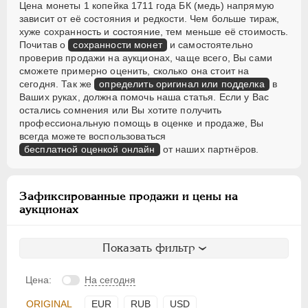
Цена монеты 1 копейка 1711 года БК (медь) напрямую
зависит от её состояния и редкости. Чем больше тираж,
хуже сохранность и состояние, тем меньше её стоимость.
Почитав о
сохранности монет
и самостоятельно
проверив продажи на аукционах, чаще всего, Вы сами
сможете примерно оценить, сколько она стоит на
сегодня. Так же
определить оригинал или подделка
в
Ваших руках, должна помочь наша статья. Если у Вас
остались сомнения или Вы хотите получить
профессиональную помощь в оценке и продаже, Вы
всегда можете воспользоваться
бесплатной оценкой онлайн
от наших партнёров.
Зафиксированные продажи и цены на
аукционах
Показать фильтр
Цена:
На сегодня
ORIGINAL
EUR
RUB
USD