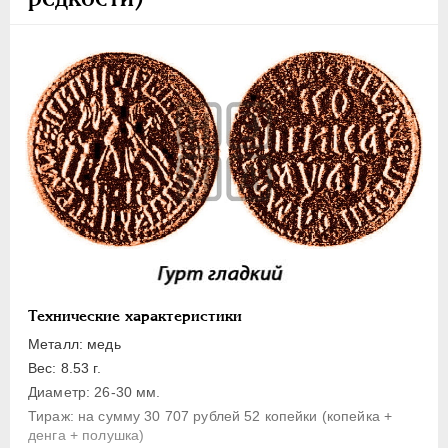
1 копейка
Денга
Полушка
Полполушки
Пробные
Для Речи Посполитой
Монетовидные жетоны
ЕКАТЕРИНА I
1725-1727
ПЕТР II
1727-1729
АННА ИОАННОВНА
1730-1740
ИОАНН АНТОНОВИЧ
1740-1741
Технические характеристики
ЕЛИЗАВЕТА
1741-1762
Металл: медь
ПЕТР III
1762-1762
Вес: 8.53 г.
ЕКАТЕРИНА II
1762-1796
Диаметр: 26-30 мм.
Тираж: на сумму 30 707 рублей 52 копейки (копейка +
ПАВЕЛ I
1796-1801
денга + полушка)