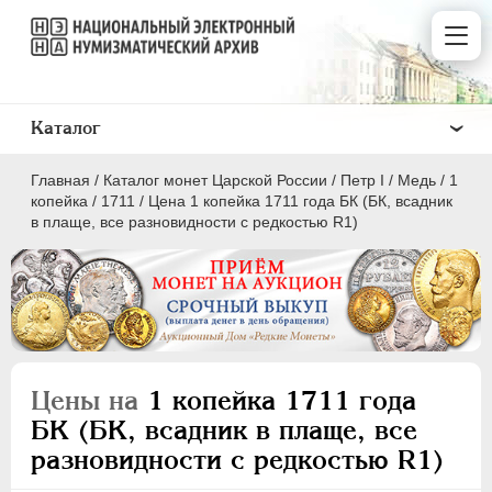
Каталог
Главная
/
Каталог монет Царской России
/
Пeтр I
/
Медь
/
1
копейка
/
1711
/
Цена 1 копейка 1711 года БК (БК, всадник
в плаще, все разновидности с редкостью R1)
ПEТР I
1699 - 1725
Золото
Серебро
Цены на
1 копейка 1711 года
Медь
БК (БК, всадник в плаще, все
разновидности с редкостью R1)
5 копеек