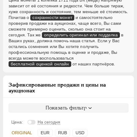
Цена монеты 1 копейка 1711 года БК (медь) напрямую
зависит от её состояния и редкости. Чем больше тираж,
хуже сохранность и состояние, тем меньше её стоимость.
Почитав о
сохранности монет
и самостоятельно
проверив продажи на аукционах, чаще всего, Вы сами
сможете примерно оценить, сколько она стоит на
сегодня. Так же
определить оригинал или подделка
в
Ваших руках, должна помочь наша статья. Если у Вас
остались сомнения или Вы хотите получить
профессиональную помощь в оценке и продаже, Вы
всегда можете воспользоваться
бесплатной оценкой онлайн
от наших партнёров.
Зафиксированные продажи и цены на
аукционах
Показать фильтр
Цена:
На сегодня
ORIGINAL
EUR
RUB
USD