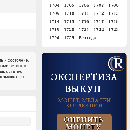
1704
1705
1706
1707
1708
1709
1710
1711
1712
1713
1714
1715
1716
1717
1718
1719
1720
1721
1722
1723
1724
1725
Без года
ь и состояние,
 сами сможете
аша статья.
пользоваться