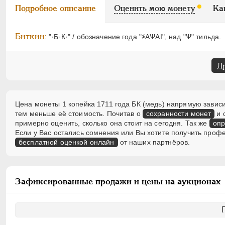
Подробное описание
Оценить мою монету
Ка
Биткин:
"·Б·К·" / обозначение года "҂АѰАI", над "Ѱ" тильда.
Д
Цена монеты 1 копейка 1711 года БК (медь) напрямую зависи
тем меньше её стоимость. Почитав о
сохранности монет
и 
примерно оценить, сколько она стоит на сегодня. Так же
опр
Если у Вас остались сомнения или Вы хотите получить проф
бесплатной оценкой онлайн
от наших партнёров.
Зафиксированные продажи и цены на аукционах