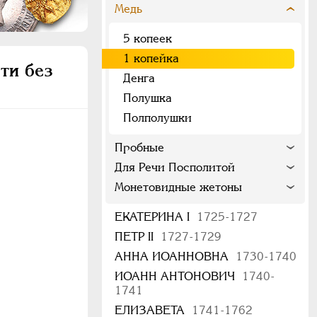
Медь
5 копеек
1 копейка
ти без
Денга
Полушка
Полполушки
Пробные
Для Речи Посполитой
Монетовидные жетоны
ЕКАТЕРИНА I
1725-1727
ПЕТР II
1727-1729
АННА ИОАННОВНА
1730-1740
ИОАНН АНТОНОВИЧ
1740-
1741
ЕЛИЗАВЕТА
1741-1762