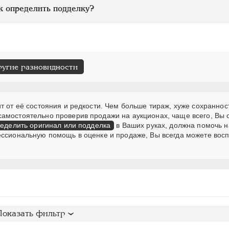
к определить подделку?
ругие разновидности
т от её состояния и редкости. Чем больше тираж, хуже сохранност
самостоятельно проверив продажи на аукционах, чаще всего, Вы
еделить оригинал или подделка
в Ваших руках, должна помочь н
ессиональную помощь в оценке и продаже, Вы всегда можете вос
Показать фильтр