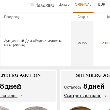
На сегодня
Цена в:
ORIGINAL
EUR
Продавец
Сохр.
Це
Аукционный Дом «Редкие монеты»
AU55
12 00
№37
(очный)
ENBERG AUCTION
SHENBERG AU
8
дней
8
дней
Осталось
 каталог
Смотреть каталог