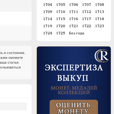
1704
1705
1706
1707
1708
1709
1710
1711
1712
1713
1714
1715
1716
1717
1718
1719
1720
1721
1722
1723
1724
1725
Без года
ь и состояние,
 сами сможете
аша статья.
пользоваться