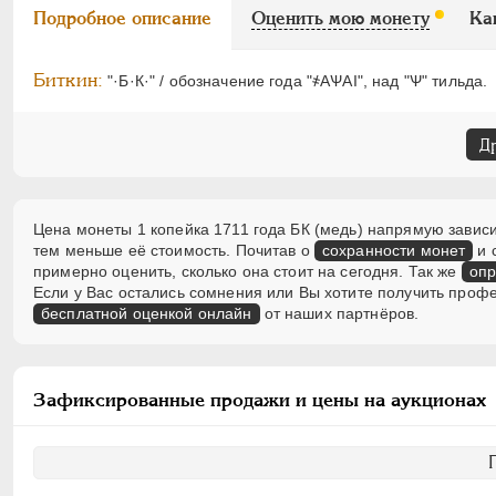
Подробное описание
Оценить мою монету
Ка
Биткин:
"·Б·К·" / обозначение года "҂АѰАI", над "Ѱ" тильда.
Д
Цена монеты 1 копейка 1711 года БК (медь) напрямую зависи
тем меньше её стоимость. Почитав о
сохранности монет
и 
примерно оценить, сколько она стоит на сегодня. Так же
опр
Если у Вас остались сомнения или Вы хотите получить проф
бесплатной оценкой онлайн
от наших партнёров.
Зафиксированные продажи и цены на аукционах