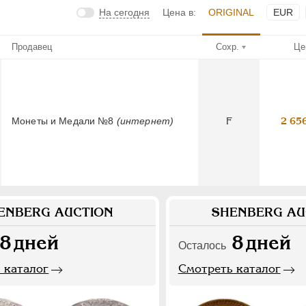
На сегодня
Цена в:
ORIGINAL
EUR
Продавец
Сохр.
Це
Монеты и Медали №8
(интернет)
F
2 65
ENBERG AUCTION
SHENBERG AU
8
дней
8
дней
Осталось
 каталог
Смотреть каталог