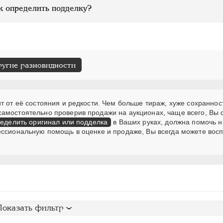
к определить подделку?
ругие разновидности
т от её состояния и редкости. Чем больше тираж, хуже сохранност
самостоятельно проверив продажи на аукционах, чаще всего, Вы
еделить оригинал или подделка
в Ваших руках, должна помочь н
ессиональную помощь в оценке и продаже, Вы всегда можете вос
Показать фильтр