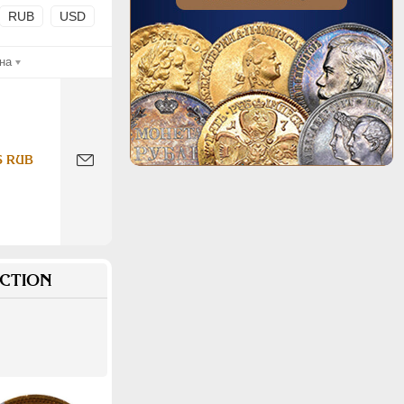
RUB
USD
на
6 RUB
CTION