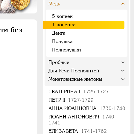
Медь
5 копеек
1 копейка
ти без
Денга
Полушка
Полполушки
Пробные
Для Речи Посполитой
Монетовидные жетоны
ЕКАТЕРИНА I
1725-1727
ПЕТР II
1727-1729
АННА ИОАННОВНА
1730-1740
ИОАНН АНТОНОВИЧ
1740-
1741
ЕЛИЗАВЕТА
1741-1762