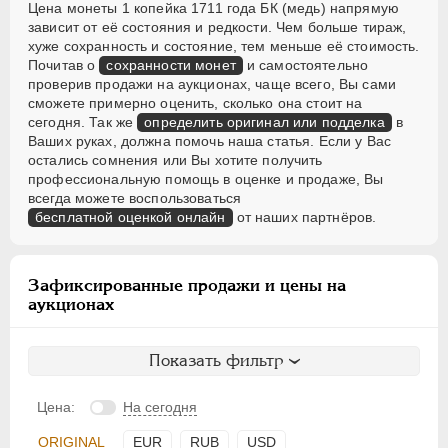
Цена монеты 1 копейка 1711 года БК (медь) напрямую
зависит от её состояния и редкости. Чем больше тираж,
хуже сохранность и состояние, тем меньше её стоимость.
Почитав о
сохранности монет
и самостоятельно
проверив продажи на аукционах, чаще всего, Вы сами
сможете примерно оценить, сколько она стоит на
сегодня. Так же
определить оригинал или подделка
в
Ваших руках, должна помочь наша статья. Если у Вас
остались сомнения или Вы хотите получить
профессиональную помощь в оценке и продаже, Вы
всегда можете воспользоваться
бесплатной оценкой онлайн
от наших партнёров.
Зафиксированные продажи и цены на
аукционах
Показать фильтр
Цена:
На сегодня
ORIGINAL
EUR
RUB
USD