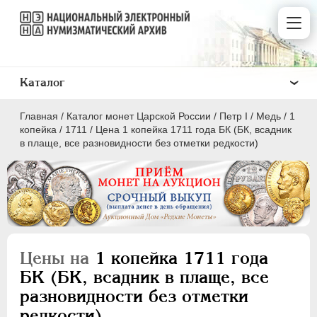
Каталог
Главная
/
Каталог монет Царской России
/
Пeтр I
/
Медь
/
1
копейка
/
1711
/
Цена 1 копейка 1711 года БК (БК, всадник
в плаще, все разновидности без отметки редкости)
ПEТР I
1699 - 1725
Золото
Серебро
Цены на
1 копейка 1711 года
Медь
БК (БК, всадник в плаще, все
разновидности без отметки
5 копеек
редкости)