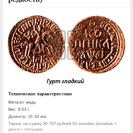
1 копейка
Денга
Полушка
Полполушки
Пробные
Для Речи Посполитой
Монетовидные жетоны
ЕКАТЕРИНА I
1725-1727
ПЕТР II
1727-1729
АННА ИОАННОВНА
1730-1740
ИОАНН АНТОНОВИЧ
1740-1741
Технические характеристики
ЕЛИЗАВЕТА
1741-1762
Металл: медь
ПЕТР III
1762-1762
Вес: 8.53 г.
ЕКАТЕРИНА II
1762-1796
Диаметр: 26-30 мм.
Тираж: на сумму 30 707 рублей 52 копейки (копейка +
ПАВЕЛ I
1796-1801
денга + полушка)