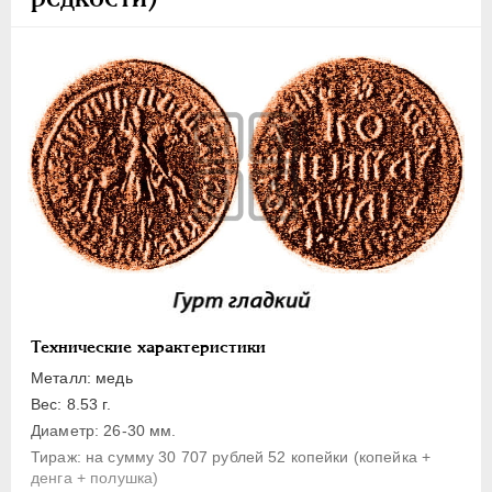
1 копейка
Денга
Полушка
Полполушки
Пробные
Для Речи Посполитой
Монетовидные жетоны
ЕКАТЕРИНА I
1725-1727
ПЕТР II
1727-1729
АННА ИОАННОВНА
1730-1740
ИОАНН АНТОНОВИЧ
1740-1741
Технические характеристики
ЕЛИЗАВЕТА
1741-1762
Металл: медь
ПЕТР III
1762-1762
Вес: 8.53 г.
ЕКАТЕРИНА II
1762-1796
Диаметр: 26-30 мм.
Тираж: на сумму 30 707 рублей 52 копейки (копейка +
ПАВЕЛ I
1796-1801
денга + полушка)