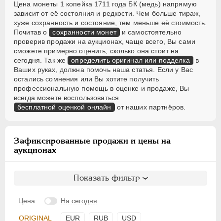
Цена монеты 1 копейка 1711 года БК (медь) напрямую
зависит от её состояния и редкости. Чем больше тираж,
хуже сохранность и состояние, тем меньше её стоимость.
Почитав о
сохранности монет
и самостоятельно
проверив продажи на аукционах, чаще всего, Вы сами
сможете примерно оценить, сколько она стоит на
сегодня. Так же
определить оригинал или подделка
в
Ваших руках, должна помочь наша статья. Если у Вас
остались сомнения или Вы хотите получить
профессиональную помощь в оценке и продаже, Вы
всегда можете воспользоваться
бесплатной оценкой онлайн
от наших партнёров.
Зафиксированные продажи и цены на
аукционах
Показать фильтр
Цена:
На сегодня
ORIGINAL
EUR
RUB
USD