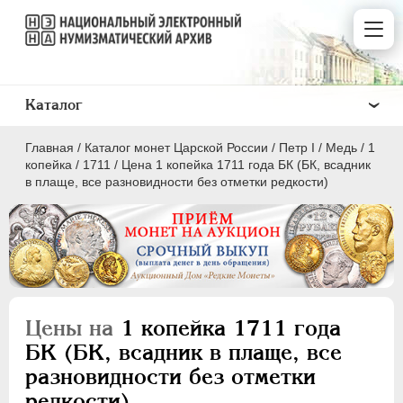
Каталог
Главная
/
Каталог монет Царской России
/
Пeтр I
/
Медь
/
1
копейка
/
1711
/
Цена 1 копейка 1711 года БК (БК, всадник
в плаще, все разновидности без отметки редкости)
ПEТР I
1699 - 1725
Золото
Серебро
Цены на
1 копейка 1711 года
Медь
БК (БК, всадник в плаще, все
разновидности без отметки
5 копеек
редкости)