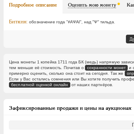
Подробное описание
Оценить мою монету
Ка
Биткин:
обозначение года "҂АѰАI", над "Ѱ" тильда.
Д
Цена монеты 1 копейка 1711 года БК (медь) напрямую зависи
тем меньше её стоимость. Почитав о
сохранности монет
и 
примерно оценить, сколько она стоит на сегодня. Так же
опр
Если у Вас остались сомнения или Вы хотите получить проф
бесплатной оценкой онлайн
от наших партнёров.
Зафиксированные продажи и цены на аукционах