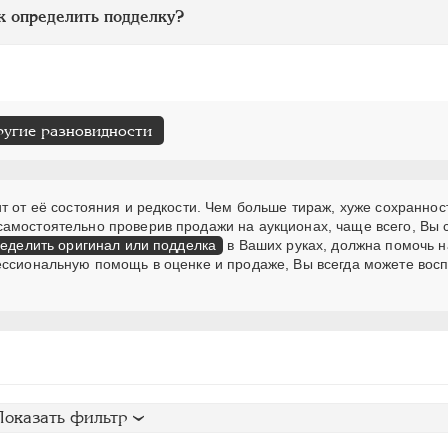
к определить подделку?
ругие разновидности
т от её состояния и редкости. Чем больше тираж, хуже сохранност
самостоятельно проверив продажи на аукционах, чаще всего, Вы
еделить оригинал или подделка
в Ваших руках, должна помочь н
ессиональную помощь в оценке и продаже, Вы всегда можете вос
Показать фильтр