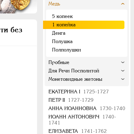
Медь
5 копеек
1 копейка
ти без
Денга
Полушка
Полполушки
Пробные
Для Речи Посполитой
Монетовидные жетоны
ЕКАТЕРИНА I
1725-1727
ПЕТР II
1727-1729
АННА ИОАННОВНА
1730-1740
ИОАНН АНТОНОВИЧ
1740-
1741
ЕЛИЗАВЕТА
1741-1762