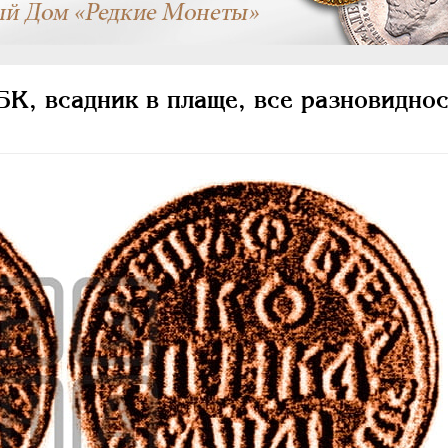
К, всадник в плаще, все разновиднос