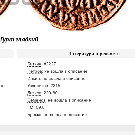
Литература и редкость
Биткин
: #2227
Петров
: не вошла в описание
Ильин
: не вошла в описание
га
Уздеников
: 2315
Дьяков
: 220-80
Семёнов
: не вошла в описание
ГМ
: 59.6
Брекке
: не вошла в описание