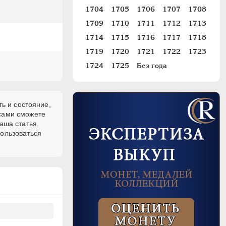
1704
1705
1706
1707
1708
1709
1710
1711
1712
1713
1714
1715
1716
1717
1718
1719
1720
1721
1722
1723
1724
1725
Без года
ь и состояние,
 сами сможете
аша статья.
пользоваться