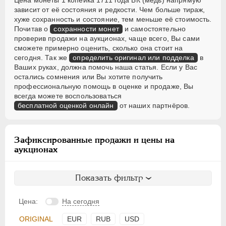
Цена монеты 1 копейка 1711 года БК (медь) напрямую
зависит от её состояния и редкости. Чем больше тираж,
хуже сохранность и состояние, тем меньше её стоимость.
Почитав о
сохранности монет
и самостоятельно
проверив продажи на аукционах, чаще всего, Вы сами
сможете примерно оценить, сколько она стоит на
сегодня. Так же
определить оригинал или подделка
в
Ваших руках, должна помочь наша статья. Если у Вас
остались сомнения или Вы хотите получить
профессиональную помощь в оценке и продаже, Вы
всегда можете воспользоваться
бесплатной оценкой онлайн
от наших партнёров.
Зафиксированные продажи и цены на
аукционах
Показать фильтр
Цена:
На сегодня
ORIGINAL
EUR
RUB
USD