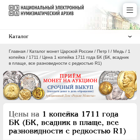
Каталог
Главная
/
Каталог монет Царской России
/
Пeтр I
/
Медь
/
1
копейка
/
1711
/
Цена 1 копейка 1711 года БК (БК, всадник
в плаще, все разновидности с редкостью R1)
ПEТР I
1699 - 1725
Золото
Серебро
Цены на
1 копейка 1711 года
Медь
БК (БК, всадник в плаще, все
разновидности с редкостью R1)
5 копеек