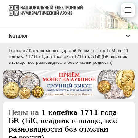
Каталог
Главная
/
Каталог монет Царской России
/
Пeтр I
/
Медь
/
1
копейка
/
1711
/
Цена 1 копейка 1711 года БК (БК, всадник
в плаще, все разновидности без отметки редкости)
ПEТР I
1699 - 1725
Золото
Серебро
Цены на
1 копейка 1711 года
Медь
БК (БК, всадник в плаще, все
разновидности без отметки
5 копеек
редкости)