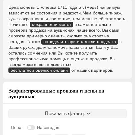
Цена монеты 1 копейка 1711 года БК (медь) напрямую
зависит от её состояния и редкости. Чем больше тираж,
хуже сохранность и состояние, тем меньше её стоимость.
Почитав о
сохранности монет
и самостоятельно
проверив продажи на аукционах, чаще всего, Вы сами
сможете примерно оценить, сколько она стоит на
сегодня. Так же
определить оригинал или подделка
в
Ваших руках, должна помочь наша статья. Если у Вас
остались сомнения или Вы хотите получить
профессиональную помощь в оценке и продаже, Вы
всегда можете воспользоваться
бесплатной оценкой онлайн
от наших партнёров.
Зафиксированные продажи и цены на
аукционах
Показать фильтр
Цена:
На сегодня