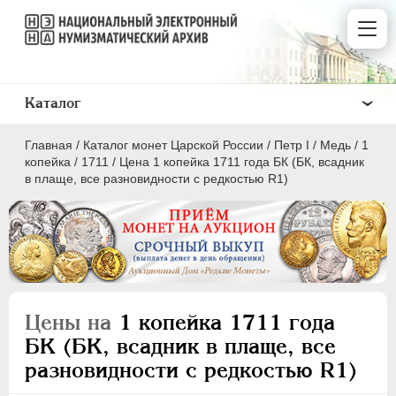
Каталог
Главная
/
Каталог монет Царской России
/
Пeтр I
/
Медь
/
1
копейка
/
1711
/
Цена 1 копейка 1711 года БК (БК, всадник
в плаще, все разновидности с редкостью R1)
ПEТР I
1699 - 1725
Золото
Серебро
Цены на
1 копейка 1711 года
Медь
БК (БК, всадник в плаще, все
разновидности с редкостью R1)
5 копеек