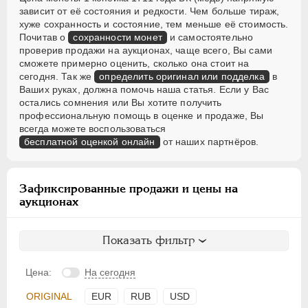
зависит от её состояния и редкости. Чем больше тираж,
хуже сохранность и состояние, тем меньше её стоимость.
Почитав о
сохранности монет
и самостоятельно
проверив продажи на аукционах, чаще всего, Вы сами
сможете примерно оценить, сколько она стоит на
сегодня. Так же
определить оригинал или подделка
в
Ваших руках, должна помочь наша статья. Если у Вас
остались сомнения или Вы хотите получить
профессиональную помощь в оценке и продаже, Вы
всегда можете воспользоваться
бесплатной оценкой онлайн
от наших партнёров.
Зафиксированные продажи и цены на
аукционах
Показать фильтр
Цена:
На сегодня
ORIGINAL
EUR
RUB
USD