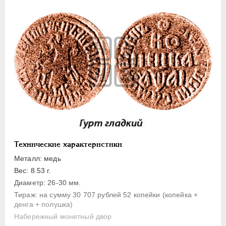
1 копейка
Денга
Полушка
Полполушки
Пробные
Для Речи Посполитой
Монетовидные жетоны
ЕКАТЕРИНА I
1725-1727
ПЕТР II
1727-1729
АННА ИОАННОВНА
1730-1740
Технические характеристики
ИОАНН АНТОНОВИЧ
1740-1741
Металл: медь
ЕЛИЗАВЕТА
1741-1762
Вес: 8.53 г.
Диаметр: 26-30 мм.
ПЕТР III
1762-1762
Тираж: на сумму 30 707 рублей 52 копейки (копейка +
ЕКАТЕРИНА II
1762-1796
денга + полушка)
ПАВЕЛ I
1796-1801
Набережный монетный двор