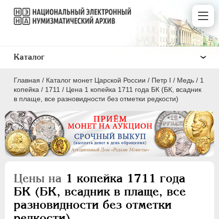
Каталог
Главная
/
Каталог монет Царской России
/
Пeтр I
/
Медь
/
1
копейка
/
1711
/
Цена 1 копейка 1711 года БК (БК, всадник
в плаще, все разновидности без отметки редкости)
ПEТР I
1699 - 1725
Золото
Серебро
Цены на
1 копейка 1711 года
Медь
БК (БК, всадник в плаще, все
разновидности без отметки
5 копеек
редкости)