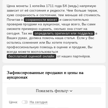
Цена монеты 1 копейка 1711 года БК (медь) напрямую
зависит от её состояния и редкости. Чем больше тираж,
хуже сохранность и состояние, тем меньше её стоимость.
Почитав о
сохранности монет
и самостоятельно
проверив продажи на аукционах, чаще всего, Вы сами
сможете примерно оценить, сколько она стоит на
сегодня. Так же
определить оригинал или подделка
в
Ваших руках, должна помочь наша статья. Если у Вас
остались сомнения или Вы хотите получить
профессиональную помощь в оценке и продаже, Вы
всегда можете воспользоваться
бесплатной оценкой онлайн
от наших партнёров.
Зафиксированные продажи и цены на
аукционах
Показать фильтр
Цена:
На сегодня