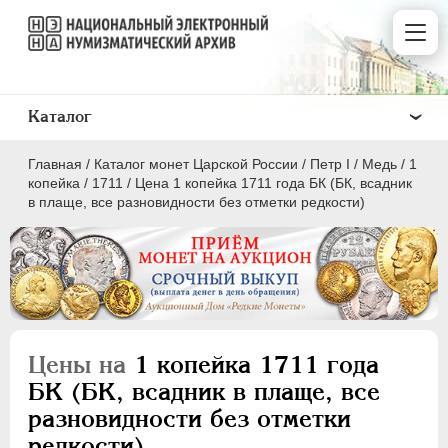
Каталог
Главная
/
Каталог монет Царской России
/
Пeтр I
/
Медь
/
1
копейка
/
1711
/
Цена 1 копейка 1711 года БК (БК, всадник
в плаще, все разновидности без отметки редкости)
ПEТР I
1699 - 1725
Золото
Серебро
Цены на
1 копейка 1711 года
Медь
БК (БК, всадник в плаще, все
разновидности без отметки
5 копеек
редкости)