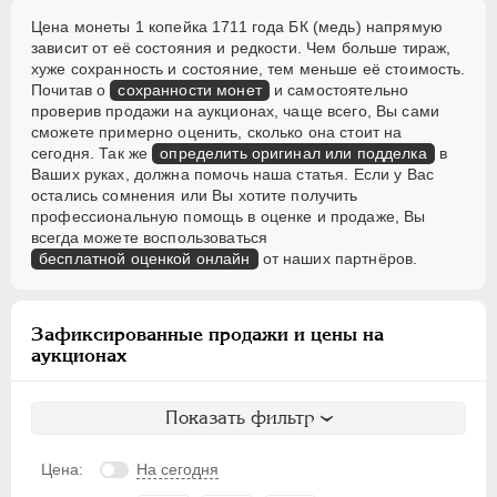
Цена монеты 1 копейка 1711 года БК (медь) напрямую
зависит от её состояния и редкости. Чем больше тираж,
хуже сохранность и состояние, тем меньше её стоимость.
Почитав о
сохранности монет
и самостоятельно
проверив продажи на аукционах, чаще всего, Вы сами
сможете примерно оценить, сколько она стоит на
сегодня. Так же
определить оригинал или подделка
в
Ваших руках, должна помочь наша статья. Если у Вас
остались сомнения или Вы хотите получить
профессиональную помощь в оценке и продаже, Вы
всегда можете воспользоваться
бесплатной оценкой онлайн
от наших партнёров.
Зафиксированные продажи и цены на
аукционах
Показать фильтр
Цена:
На сегодня