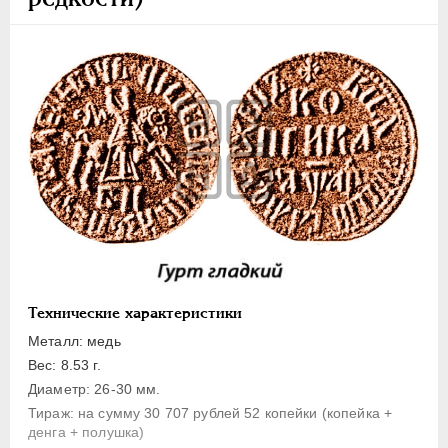
1 копейка
Денга
Полушка
Полполушки
Пробные
Для Речи Посполитой
Монетовидные жетоны
ЕКАТЕРИНА I
1725-1727
ПЕТР II
1727-1729
АННА ИОАННОВНА
1730-1740
ИОАНН АНТОНОВИЧ
1740-1741
Технические характеристики
ЕЛИЗАВЕТА
1741-1762
Металл: медь
ПЕТР III
1762-1762
Вес: 8.53 г.
Диаметр: 26-30 мм.
ЕКАТЕРИНА II
1762-1796
Тираж: на сумму 30 707 рублей 52 копейки (копейка +
ПАВЕЛ I
1796-1801
денга + полушка)