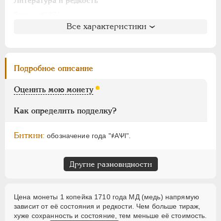
АЛЕКСАНДР I
1801-1825
Литература и редкость
НИКОЛАЙ I
1826-1855
Биткин
: #3371
Все характеристики
Петров
: не вошла в описание
АЛЕКСАНДР II
1855-1881
Ильин
: не вошла в описание
АЛЕКСАНДР III
1881-1894
Уздеников
: 2306
НИКОЛАЙ II
1894-1917
Дьяков
: 207-83
Подробное описание
ВРЕМЕННОЕ ПРАВ.
1917-1918
Семёнов
: не вошла в описание
ИНОСТРАННЫЕ
1768-1918
ГМ
: 55.2
Оценить мою монету
Брекке
: не вошла в описание
Как определить подделку?
Биткин:
обозначение года "҂АѰI".
Другие разновидности
Цена монеты 1 копейка 1710 года МД (медь) напрямую
зависит от её состояния и редкости. Чем больше тираж,
хуже сохранность и состояние, тем меньше её стоимость.