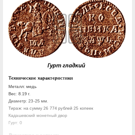
1 копейка
Денга
Полушка
Полполушки
Пробные
Для Речи Посполитой
Монетовидные жетоны
ЕКАТЕРИНА I
1725-1727
ПЕТР II
1727-1729
Технические характеристики
АННА ИОАННОВНА
1730-1740
Металл: медь
ИОАНН АНТОНОВИЧ
1740-1741
Вес: 8.19 г.
ЕЛИЗАВЕТА
1741-1762
Диаметр: 23-25 мм.
Тираж: на сумму 26 774 рублей 25 копеек
ПЕТР III
1762-1762
Кадашевский монетный двор
ЕКАТЕРИНА II
1762-1796
Гурт: 0
ПАВЕЛ I
1796-1801