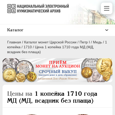
Каталог
Главная
/
Каталог монет Царской России
/
Пeтр I
/
Медь
/
1
копейка
/
1710
/
Цена 1 копейка 1710 года МД (МД,
всадник без плаща)
ПEТР I
1699 - 1725
Золото
Серебро
Цены на
1 копейка 1710 года
Медь
МД (МД, всадник без плаща)
5 копеек