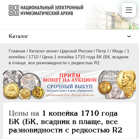
Каталог
Главная
/
Каталог монет Царской России
/
Пeтр I
/
Медь
/
1
копейка
/
1710
/
Цена 1 копейка 1710 года БК (БК, всадник
в плаще, все разновидности с редкостью R2
ПEТР I
1699 - 1725
Золото
Серебро
Цены на
1 копейка 1710 года
Медь
БК (БК, всадник в плаще, все
разновидности с редкостью R2
5 копеек