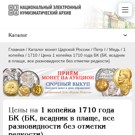
Каталог
Главная
/
Каталог монет Царской России
/
Пeтр I
/
Медь
/
1
копейка
/
1710
/
Цена 1 копейка 1710 года БК (БК, всадник
в плаще, все разновидности без отметки редкости)
ПEТР I
1699 - 1725
Золото
Серебро
Цены на
1 копейка 1710 года
Медь
БК (БК, всадник в плаще, все
разновидности без отметки
5 копеек
редкости)