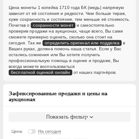
Цена монеты 1 копейка 1710 года БК (медь) напрямую
зависит от её состояния и редкости. Чем больше тираж,
хуже сохранность и состояние, тем меньше её стоимость.
Почитав о
сохранности монет
и самостоятельно
проверив продажи на аукционах, чаще всего, Вы сами
сможете примерно оценить, сколько она стоит на
сегодня. Так же
определить оригинал или подделка
в
Ваших руках, должна помочь наша статья. Если у Вас
остались сомнения или Вы хотите получить
профессиональную помощь в оценке и продаже, Вы
всегда можете воспользоваться
бесплатной оценкой онлайн
от наших партнёров.
Зафиксированные продажи и цены на
аукционах
Показать фильтр
Цена:
На сегодня