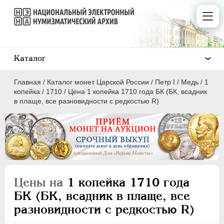
Каталог
Главная
/
Каталог монет Царской России
/
Пeтр I
/
Медь
/
1
копейка
/
1710
/
Цена 1 копейка 1710 года БК (БК, всадник
в плаще, все разновидности с редкостью R)
ПEТР I
1699 - 1725
Золото
Серебро
Цены на
1 копейка 1710 года
Медь
БК (БК, всадник в плаще, все
разновидности с редкостью R)
5 копеек