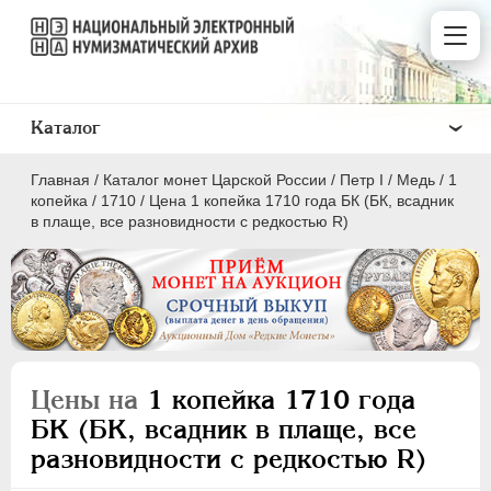
Каталог
Главная
/
Каталог монет Царской России
/
Пeтр I
/
Медь
/
1
копейка
/
1710
/
Цена 1 копейка 1710 года БК (БК, всадник
в плаще, все разновидности с редкостью R)
ПEТР I
1699 - 1725
Золото
Серебро
Цены на
1 копейка 1710 года
Медь
БК (БК, всадник в плаще, все
разновидности с редкостью R)
5 копеек