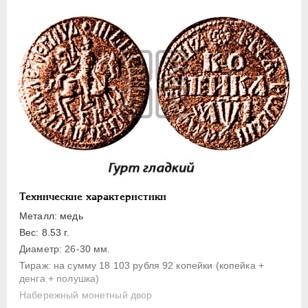
1 копейка
Денга
Полушка
Полполушки
Пробные
Для Речи Посполитой
Монетовидные жетоны
ЕКАТЕРИНА I
1725-1727
ПЕТР II
1727-1729
АННА ИОАННОВНА
1730-1740
Технические характеристики
ИОАНН АНТОНОВИЧ
1740-1741
Металл: медь
ЕЛИЗАВЕТА
1741-1762
Вес: 8.53 г.
Диаметр: 26-30 мм.
ПЕТР III
1762-1762
Тираж: на сумму 18 103 рубля 92 копейки (копейка +
ЕКАТЕРИНА II
1762-1796
денга + полушка)
ПАВЕЛ I
1796-1801
Набережный монетный двор