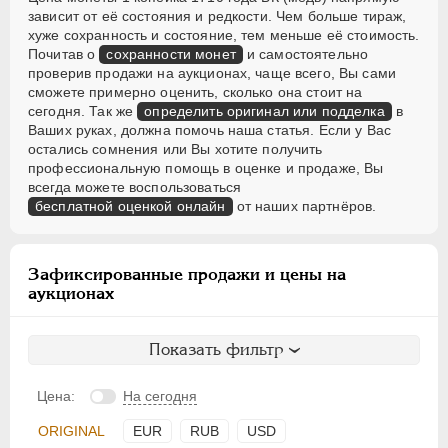
зависит от её состояния и редкости. Чем больше тираж,
хуже сохранность и состояние, тем меньше её стоимость.
Почитав о
сохранности монет
и самостоятельно
проверив продажи на аукционах, чаще всего, Вы сами
сможете примерно оценить, сколько она стоит на
сегодня. Так же
определить оригинал или подделка
в
Ваших руках, должна помочь наша статья. Если у Вас
остались сомнения или Вы хотите получить
профессиональную помощь в оценке и продаже, Вы
всегда можете воспользоваться
бесплатной оценкой онлайн
от наших партнёров.
Зафиксированные продажи и цены на
аукционах
Показать фильтр
Цена:
На сегодня
ORIGINAL
EUR
RUB
USD