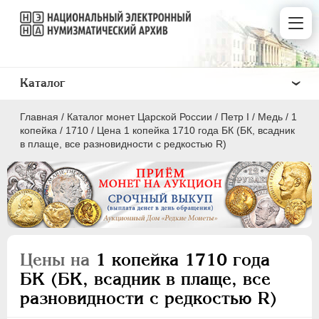
Каталог
Главная
/
Каталог монет Царской России
/
Пeтр I
/
Медь
/
1
копейка
/
1710
/
Цена 1 копейка 1710 года БК (БК, всадник
в плаще, все разновидности с редкостью R)
ПEТР I
1699 - 1725
Золото
Серебро
Цены на
1 копейка 1710 года
Медь
БК (БК, всадник в плаще, все
разновидности с редкостью R)
5 копеек