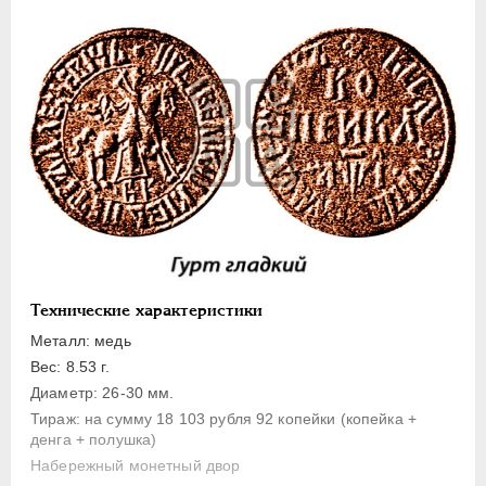
1 копейка
Денга
Полушка
Полполушки
Пробные
Для Речи Посполитой
Монетовидные жетоны
ЕКАТЕРИНА I
1725-1727
ПЕТР II
1727-1729
АННА ИОАННОВНА
1730-1740
Технические характеристики
ИОАНН АНТОНОВИЧ
1740-1741
Металл: медь
ЕЛИЗАВЕТА
1741-1762
Вес: 8.53 г.
Диаметр: 26-30 мм.
ПЕТР III
1762-1762
Тираж: на сумму 18 103 рубля 92 копейки (копейка +
ЕКАТЕРИНА II
1762-1796
денга + полушка)
ПАВЕЛ I
1796-1801
Набережный монетный двор