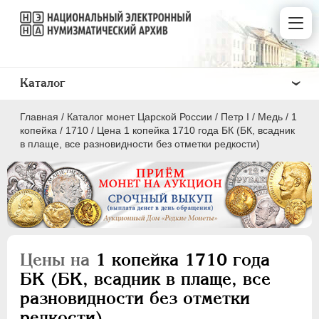
Каталог
Главная
/
Каталог монет Царской России
/
Пeтр I
/
Медь
/
1
копейка
/
1710
/
Цена 1 копейка 1710 года БК (БК, всадник
в плаще, все разновидности без отметки редкости)
ПEТР I
1699 - 1725
Золото
Серебро
Цены на
1 копейка 1710 года
Медь
БК (БК, всадник в плаще, все
разновидности без отметки
5 копеек
редкости)