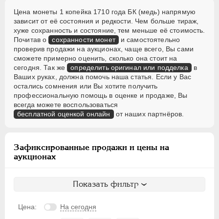
Цена монеты 1 копейка 1710 года БК (медь) напрямую
зависит от её состояния и редкости. Чем больше тираж,
хуже сохранность и состояние, тем меньше её стоимость.
Почитав о
сохранности монет
и самостоятельно
проверив продажи на аукционах, чаще всего, Вы сами
сможете примерно оценить, сколько она стоит на
сегодня. Так же
определить оригинал или подделка
в
Ваших руках, должна помочь наша статья. Если у Вас
остались сомнения или Вы хотите получить
профессиональную помощь в оценке и продаже, Вы
всегда можете воспользоваться
бесплатной оценкой онлайн
от наших партнёров.
Зафиксированные продажи и цены на
аукционах
Показать фильтр
Цена:
На сегодня