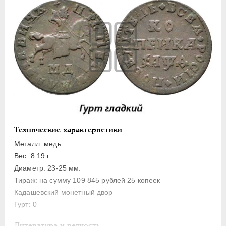
1 копейка
Денга
Полушка
Полполушки
Пробные
Для Речи Посполитой
Монетовидные жетоны
ЕКАТЕРИНА I
1725-1727
ПЕТР II
1727-1729
Технические характеристики
АННА ИОАННОВНА
1730-1740
Металл: медь
ИОАНН АНТОНОВИЧ
1740-1741
Вес: 8.19 г.
Диаметр: 23-25 мм.
ЕЛИЗАВЕТА
1741-1762
Тираж: на сумму 109 845 рублей 25 копеек
ПЕТР III
1762-1762
Кадашевский монетный двор
ЕКАТЕРИНА II
1762-1796
Гурт: 0
ПАВЕЛ I
1796-1801
Литература и редкость