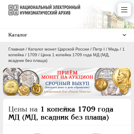
Каталог
Главная
/
Каталог монет Царской России
/
Пeтр I
/
Медь
/
1
копейка
/
1709
/
Цена 1 копейка 1709 года МД (МД,
всадник без плаща)
ПEТР I
1699 - 1725
Золото
Серебро
Цены на
1 копейка 1709 года
Медь
МД (МД, всадник без плаща)
5 копеек