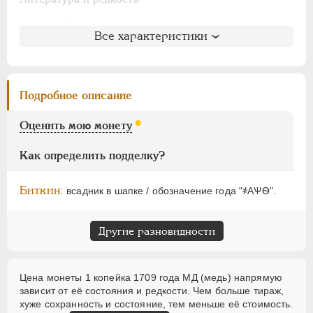
АЛЕКСАНДР I
1801-1825
НИКОЛАЙ I
1826-1855
Биткин
: #3359
Все характеристики
Петров
: 40 копеек
АЛЕКСАНДР II
1855-1881
Ильин
: без оценки (№4)
АЛЕКСАНДР III
1881-1894
Уздеников
: 2297
НИКОЛАЙ II
1894-1917
Дьяков
: 190-101
Подробное описание
ВРЕМЕННОЕ ПРАВ.
1917-1918
Семёнов
: 203-1500
ИНОСТРАННЫЕ
1768-1918
ГМ
: 50.21
Оценить мою монету
Брекке
: 197 (50$)
Как определить подделку?
Биткин:
всадник в шапке / обозначение года "҂АѰѲ".
Другие разновидности
Цена монеты 1 копейка 1709 года МД (медь) напрямую
зависит от её состояния и редкости. Чем больше тираж,
хуже сохранность и состояние, тем меньше её стоимость.