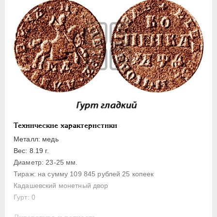
1 копейка
Денга
Полушка
Полполушки
Пробные
Для Речи Посполитой
Монетовидные жетоны
ЕКАТЕРИНА I
1725-1727
ПЕТР II
1727-1729
Технические характеристики
АННА ИОАННОВНА
1730-1740
Металл: медь
ИОАНН АНТОНОВИЧ
1740-1741
Вес: 8.19 г.
ЕЛИЗАВЕТА
1741-1762
Диаметр: 23-25 мм.
Тираж: на сумму 109 845 рублей 25 копеек
ПЕТР III
1762-1762
Кадашевский монетный двор
ЕКАТЕРИНА II
1762-1796
Гурт: 0
ПАВЕЛ I
1796-1801