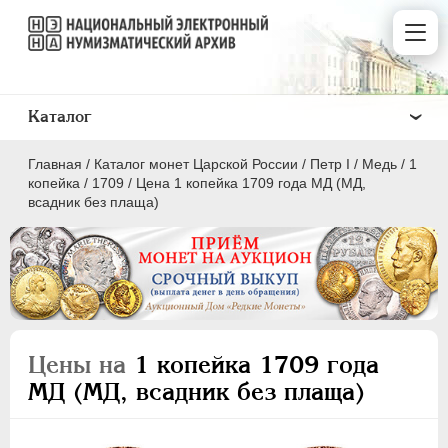
Каталог
Главная
/
Каталог монет Царской России
/
Пeтр I
/
Медь
/
1
копейка
/
1709
/
Цена 1 копейка 1709 года МД (МД,
всадник без плаща)
ПEТР I
1699 - 1725
Золото
Серебро
Цены на
1 копейка 1709 года
Медь
МД (МД, всадник без плаща)
5 копеек