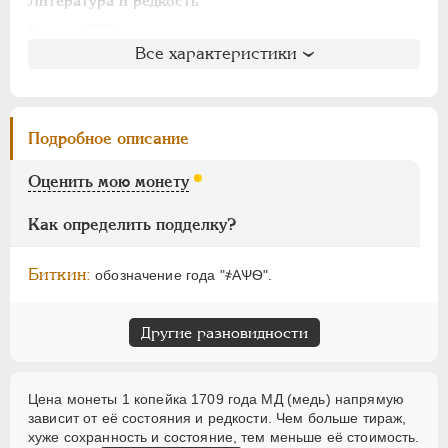
АЛЕКСАНДР I
1801-1825
Литература и редкость
НИКОЛАЙ I
1826-1855
Биткин
: #3356
Все характеристики
Петров
: не вошла в описание
АЛЕКСАНДР II
1855-1881
Ильин
: не вошла в описание
АЛЕКСАНДР III
1881-1894
Уздеников
: 2298
НИКОЛАЙ II
1894-1917
Дьяков
: 190-93
Подробное описание
ВРЕМЕННОЕ ПРАВ.
1917-1918
Семёнов
: не вошла в описание
ИНОСТРАННЫЕ
1768-1918
ГМ
: 50.13
Оценить мою монету
Брекке
: не вошла в описание
Как определить подделку?
Биткин:
обозначение года "҂АѰѲ".
Другие разновидности
Цена монеты 1 копейка 1709 года МД (медь) напрямую
зависит от её состояния и редкости. Чем больше тираж,
хуже сохранность и состояние, тем меньше её стоимость.