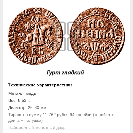
1 копейка
Денга
Полушка
Полполушки
Пробные
Для Речи Посполитой
Монетовидные жетоны
ЕКАТЕРИНА I
1725-1727
ПЕТР II
1727-1729
АННА ИОАННОВНА
1730-1740
Технические характеристики
ИОАНН АНТОНОВИЧ
1740-1741
Металл: медь
ЕЛИЗАВЕТА
1741-1762
Вес: 8.53 г.
Диаметр: 26-30 мм.
ПЕТР III
1762-1762
Тираж: на сумму 11 762 рубля 94 копейки (копейка +
ЕКАТЕРИНА II
1762-1796
денга + полушка)
ПАВЕЛ I
1796-1801
Набережный монетный двор