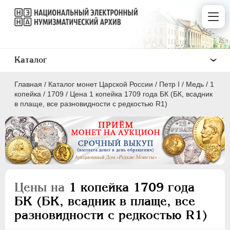
Каталог
Главная
/
Каталог монет Царской России
/
Пeтр I
/
Медь
/
1
копейка
/
1709
/
Цена 1 копейка 1709 года БК (БК, всадник
в плаще, все разновидности с редкостью R1)
ПEТР I
1699 - 1725
Золото
Серебро
Цены на
1 копейка 1709 года
Медь
БК (БК, всадник в плаще, все
разновидности с редкостью R1)
5 копеек