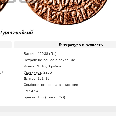
Литература и редкость
Биткин
: #2038 (R1)
Петров
: не вошла в описание
Ильин
: № 16, 3 рубля
а +
Уздеников
: 2296
Дьяков
: 181-18
Семёнов
: не вошла в описание
ГМ
: 47.4
Брекке
: 193 (точка, 75$)