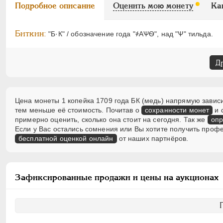
Подробное описание
Оценить мою монету
Ка
Биткин:
"Б·К" / обозначение года "҂АѰѲ", над "Ѱ" тильда.
Д
Цена монеты 1 копейка 1709 года БК (медь) напрямую зависи
тем меньше её стоимость. Почитав о
сохранности монет
и 
примерно оценить, сколько она стоит на сегодня. Так же
опр
Если у Вас остались сомнения или Вы хотите получить проф
бесплатной оценкой онлайн
от наших партнёров.
Зафиксированные продажи и цены на аукционах