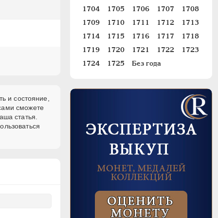
1704
1705
1706
1707
1708
1709
1710
1711
1712
1713
1714
1715
1716
1717
1718
1719
1720
1721
1722
1723
1724
1725
Без года
ть и состояние,
 сами сможете
аша статья.
пользоваться