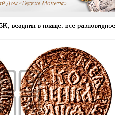
К, всадник в плаще, все разновиднос