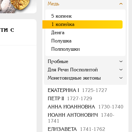
Медь
5 копеек
1 копейка
ти с
Денга
Полушка
Полполушки
Пробные
Для Речи Посполитой
Монетовидные жетоны
ЕКАТЕРИНА I
1725-1727
ПЕТР II
1727-1729
АННА ИОАННОВНА
1730-1740
ИОАНН АНТОНОВИЧ
1740-
1741
ЕЛИЗАВЕТА
1741-1762