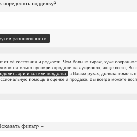
к определить подделку?
ругие разновидности
т от её состояния и редкости. Чем больше тираж, хуже сохраннос
самостоятельно проверив продажи на аукционах, чаще всего, Вы
еделить оригинал или подделка
в Ваших руках, должна помочь н
ессиональную помощь в оценке и продаже, Вы всегда можете вос
Показать фильтр