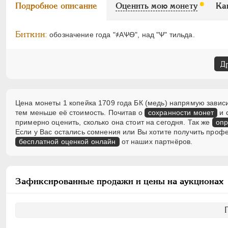
Подробное описание
Оценить мою монету
Ка
Биткин:
обозначение года "҂АѰѲ", над "Ѱ" тильда.
Д
Цена монеты 1 копейка 1709 года БК (медь) напрямую зависи
тем меньше её стоимость. Почитав о
сохранности монет
и 
примерно оценить, сколько она стоит на сегодня. Так же
опр
Если у Вас остались сомнения или Вы хотите получить проф
бесплатной оценкой онлайн
от наших партнёров.
Зафиксированные продажи и цены на аукционах