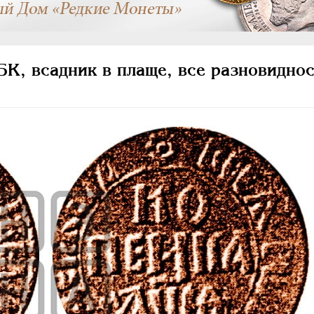
К, всадник в плаще, все разновиднос