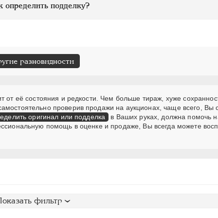
к определить подделку?
ругие разновидности
т от её состояния и редкости. Чем больше тираж, хуже сохраннос
самостоятельно проверив продажи на аукционах, чаще всего, Вы
еделить оригинал или подделка
в Ваших руках, должна помочь н
ессиональную помощь в оценке и продаже, Вы всегда можете вос
Показать фильтр