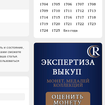
1704
1705
1706
1707
1708
1709
1710
1711
1712
1713
1714
1715
1716
1717
1718
1719
1720
1721
1722
1723
1724
1725
Без года
ть и состояние,
 сами сможете
аша статья.
пользоваться