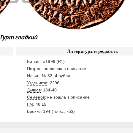
Литература и редкость
Биткин
: #1996 (R1)
Петров
: не вошла в описание
Ильин
: № 32, 4 рубля
а +
Уздеников
: 2296
Дьяков
: 184-40
Семёнов
: не вошла в описание
ГМ
: 48.15
Брекке
: 194 (точка, 75$)