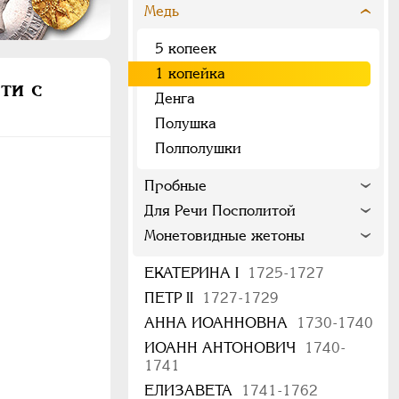
Медь
5 копеек
1 копейка
ти с
Денга
Полушка
Полполушки
Пробные
Для Речи Посполитой
Монетовидные жетоны
ЕКАТЕРИНА I
1725-1727
ПЕТР II
1727-1729
АННА ИОАННОВНА
1730-1740
ИОАНН АНТОНОВИЧ
1740-
1741
ЕЛИЗАВЕТА
1741-1762