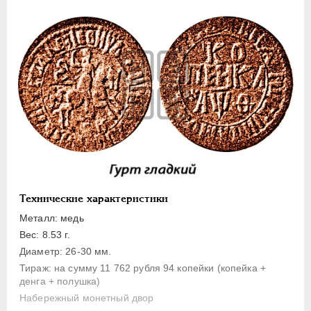
1 копейка
Денга
Полушка
Полполушки
Пробные
Для Речи Посполитой
Монетовидные жетоны
ЕКАТЕРИНА I
1725-1727
ПЕТР II
1727-1729
АННА ИОАННОВНА
1730-1740
Технические характеристики
ИОАНН АНТОНОВИЧ
1740-1741
Металл: медь
ЕЛИЗАВЕТА
1741-1762
Вес: 8.53 г.
Диаметр: 26-30 мм.
ПЕТР III
1762-1762
Тираж: на сумму 11 762 рубля 94 копейки (копейка +
ЕКАТЕРИНА II
1762-1796
денга + полушка)
ПАВЕЛ I
1796-1801
Набережный монетный двор