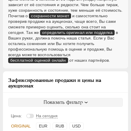
зависит от её состояния и редкости. Чем больше тираж,
хуже сохранность и состояние, тем меньше её стоимость.
Почитав о
сохранности монет
и самостоятельно
проверив продажи на аукционах, чаще всего, Вы сами
сможете примерно оценить, сколько она стоит на
сегодня. Так же
определить оригинал или подделка
в
Ваших руках, должна помочь наша статья. Если у Вас
остались сомнения или Вы хотите получить
профессиональную помощь в оценке и продаже, Вы
всегда можете воспользоваться
бесплатной оценкой онлайн
от наших партнёров.
Зафиксированные продажи и цены на
аукционах
Показать фильтр
Цена:
На сегодня
ORIGINAL
EUR
RUB
USD