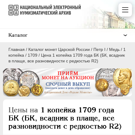
Каталог
Главная
/
Каталог монет Царской России
/
Пeтр I
/
Медь
/
1
копейка
/
1709
/
Цена 1 копейка 1709 года БК (БК, всадник
в плаще, все разновидности с редкостью R2)
ПEТР I
1699 - 1725
Золото
Серебро
Цены на
1 копейка 1709 года
Медь
БК (БК, всадник в плаще, все
разновидности с редкостью R2)
5 копеек