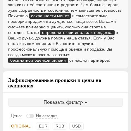
зависит от её состояния и редкости. Чем больше тираж,
хуже сохранность и состояние, тем меньше её стоимость.
Почитав о
сохранности монет
и самостоятельно
проверив продажи на аукционах, чаще всего, Вы сами
сможете примерно оценить, сколько она стоит на
сегодня. Так же
определить оригинал или подделка
в
Ваших руках, должна помочь наша статья. Если у Вас
остались сомнения или Вы хотите получить
профессиональную помощь в оценке и продаже, Вы
всегда можете воспользоваться
бесплатной оценкой онлайн
от наших партнёров.
Зафиксированные продажи и цены на
аукционах
Показать фильтр
Цена:
На сегодня
ORIGINAL
EUR
RUB
USD