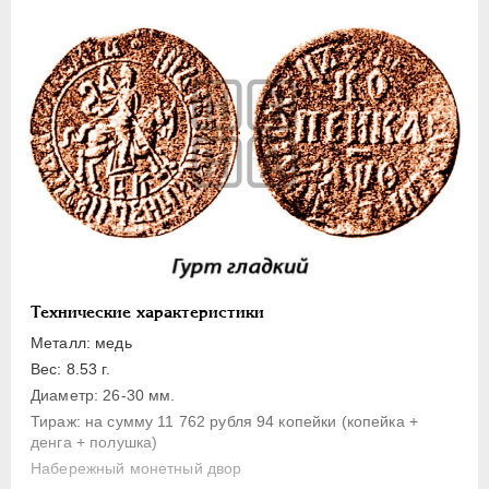
1 копейка
Денга
Полушка
Полполушки
Пробные
Для Речи Посполитой
Монетовидные жетоны
ЕКАТЕРИНА I
1725-1727
ПЕТР II
1727-1729
АННА ИОАННОВНА
1730-1740
Технические характеристики
ИОАНН АНТОНОВИЧ
1740-1741
Металл: медь
ЕЛИЗАВЕТА
1741-1762
Вес: 8.53 г.
Диаметр: 26-30 мм.
ПЕТР III
1762-1762
Тираж: на сумму 11 762 рубля 94 копейки (копейка +
ЕКАТЕРИНА II
1762-1796
денга + полушка)
ПАВЕЛ I
1796-1801
Набережный монетный двор