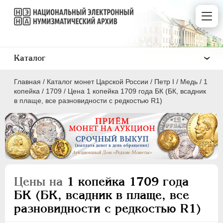
Каталог
Главная
/
Каталог монет Царской России
/
Пeтр I
/
Медь
/
1
копейка
/
1709
/
Цена 1 копейка 1709 года БК (БК, всадник
в плаще, все разновидности с редкостью R1)
ПEТР I
1699 - 1725
Золото
Серебро
Цены на
1 копейка 1709 года
Медь
БК (БК, всадник в плаще, все
разновидности с редкостью R1)
5 копеек