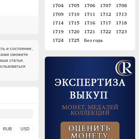
1704
1705
1706
1707
1708
1709
1710
1711
1712
1713
1714
1715
1716
1717
1718
1719
1720
1721
1722
1723
1724
1725
Без года
ть и состояние,
 сами сможете
аша статья.
пользоваться
RUB
USD