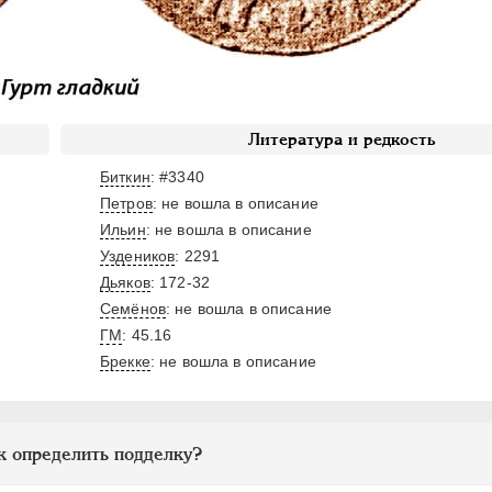
Литература и редкость
Биткин
: #3340
Петров
: не вошла в описание
Ильин
: не вошла в описание
Уздеников
: 2291
Дьяков
: 172-32
Семёнов
: не вошла в описание
ГМ
: 45.16
Брекке
: не вошла в описание
к определить подделку?