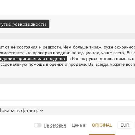
ругие разновидности
т от её состояния и редкости. Чем больше тираж, хуже сохраннос
самостоятельно проверив продажи на аукционах, чаще всего, Вы
еделить оригинал или подделка
в Ваших руках, должна помочь н
ессиональную помощь в оценке и продаже, Вы всегда можете вос
Показать фильтр
На сегодня
Цена в:
ORIGINAL
EUR