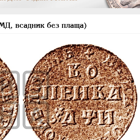
МД, всадник без плаща)