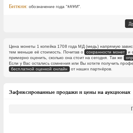
Биткин:
обозначение года "҂АѰИ".
Д
Цена монеты 1 копейка 1708 года МД (медь) напрямую зависи
тем меньше её стоимость. Почитав о
сохранности монет
и 
примерно оценить, сколько она стоит на сегодня. Так же
опр
Если у Вас остались сомнения или Вы хотите получить проф
бесплатной оценкой онлайн
от наших партнёров.
Зафиксированные продажи и цены на аукционах