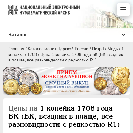
Каталог
Главная
/
Каталог монет Царской России
/
Пeтр I
/
Медь
/
1
копейка
/
1708
/
Цена 1 копейка 1708 года БК (БК, всадник
в плаще, все разновидности с редкостью R1)
ПEТР I
1699 - 1725
Золото
Серебро
Цены на
1 копейка 1708 года
Медь
БК (БК, всадник в плаще, все
разновидности с редкостью R1)
5 копеек