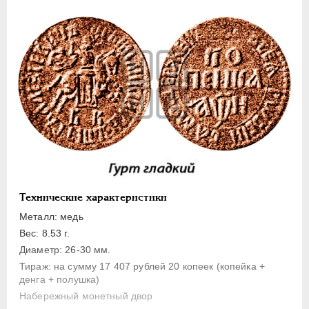
1 копейка
Денга
Полушка
Полполушки
Пробные
Для Речи Посполитой
Монетовидные жетоны
ЕКАТЕРИНА I
1725-1727
ПЕТР II
1727-1729
АННА ИОАННОВНА
1730-1740
Технические характеристики
ИОАНН АНТОНОВИЧ
1740-1741
Металл: медь
ЕЛИЗАВЕТА
1741-1762
Вес: 8.53 г.
Диаметр: 26-30 мм.
ПЕТР III
1762-1762
Тираж: на сумму 17 407 рублей 20 копеек (копейка +
ЕКАТЕРИНА II
1762-1796
денга + полушка)
ПАВЕЛ I
1796-1801
Набережный монетный двор