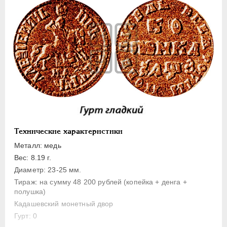
1 копейка
Денга
Полушка
Полполушки
Пробные
Для Речи Посполитой
Монетовидные жетоны
ЕКАТЕРИНА I
1725-1727
ПЕТР II
1727-1729
Технические характеристики
АННА ИОАННОВНА
1730-1740
Металл: медь
ИОАНН АНТОНОВИЧ
1740-1741
Вес: 8.19 г.
ЕЛИЗАВЕТА
1741-1762
Диаметр: 23-25 мм.
Тираж: на сумму 48 200 рублей (копейка + денга +
ПЕТР III
1762-1762
полушка)
ЕКАТЕРИНА II
1762-1796
Кадашевский монетный двор
ПАВЕЛ I
1796-1801
Гурт: 0