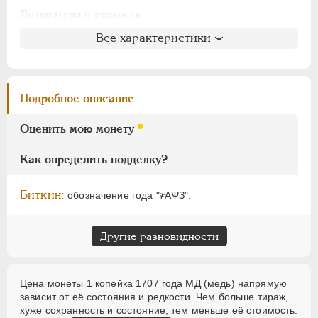
АЛЕКСАНДР I
1801-1825
Литература и редкость
НИКОЛАЙ I
1826-1855
Биткин
: #3325
Все характеристики
АЛЕКСАНДР II
1855-1881
Петров
: не вошла в описание
АЛЕКСАНДР III
1881-1894
Ильин
: не вошла в описание
НИКОЛАЙ II
1894-1917
Уздеников
: 2284
Подробное описание
ВРЕМЕННОЕ ПРАВ.
1917-1918
Дьяков
: 151-143
ИНОСТРАННЫЕ
1768-1918
Семёнов
: не вошла в описание
Оценить мою монету
ГМ
: 41.3
Брекке
: не вошла в описание
Как определить подделку?
Биткин:
обозначение года "҂АѰЗ".
Другие разновидности
Цена монеты 1 копейка 1707 года МД (медь) напрямую
зависит от её состояния и редкости. Чем больше тираж,
хуже сохранность и состояние, тем меньше её стоимость.