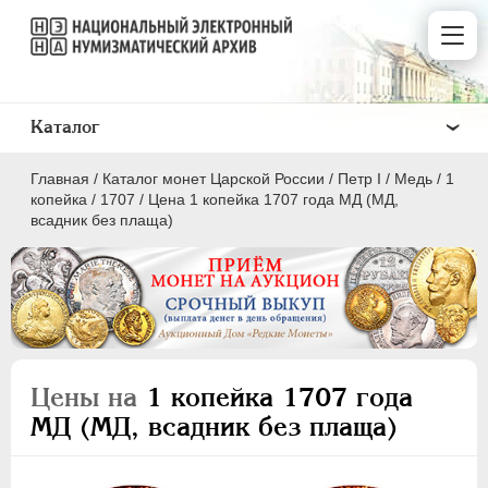
Каталог
Главная
/
Каталог монет Царской России
/
Пeтр I
/
Медь
/
1
копейка
/
1707
/
Цена 1 копейка 1707 года МД (МД,
всадник без плаща)
ПEТР I
1699 - 1725
Золото
Серебро
Цены на
1 копейка 1707 года
Медь
МД (МД, всадник без плаща)
5 копеек