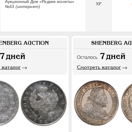
Аукционный Дом «Редкие монеты»
XF
№43
(интернет)
ENBERG AUCTION
SHENBERG AU
7
дней
7
дней
Осталось
 каталог
Смотреть каталог