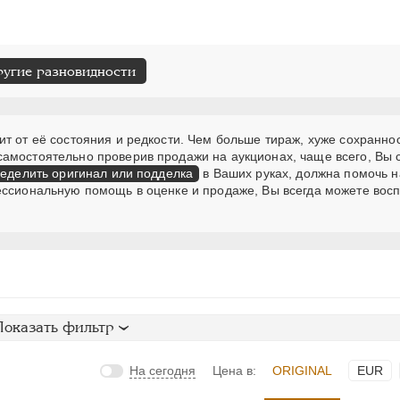
ругие разновидности
т от её состояния и редкости. Чем больше тираж, хуже сохраннос
самостоятельно проверив продажи на аукционах, чаще всего, Вы
еделить оригинал или подделка
в Ваших руках, должна помочь н
ессиональную помощь в оценке и продаже, Вы всегда можете вос
Показать фильтр
На сегодня
Цена в:
ORIGINAL
EUR