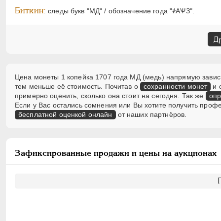
Биткин:
следы букв "МД" / обозначение года "҂АѰЗ".
Д
Цена монеты 1 копейка 1707 года МД (медь) напрямую зависи
тем меньше её стоимость. Почитав о
сохранности монет
и 
примерно оценить, сколько она стоит на сегодня. Так же
опр
Если у Вас остались сомнения или Вы хотите получить проф
бесплатной оценкой онлайн
от наших партнёров.
Зафиксированные продажи и цены на аукционах