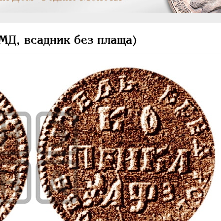
МД, всадник без плаща)