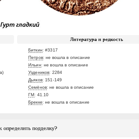
Литература и редкость
Биткин
: #3317
Петров
: не вошла в описание
Ильин
: не вошла в описание
а)
Уздеников
: 2284
Дьяков
: 151-149
Семёнов
: не вошла в описание
ГМ
: 41.10
Брекке
: не вошла в описание
к определить подделку?