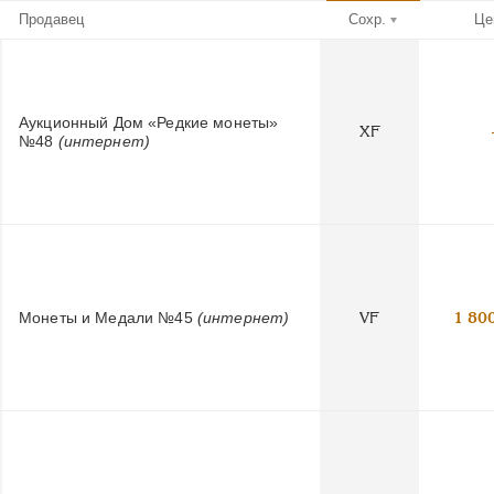
Продавец
Сохр.
Це
Аукционный Дом «Редкие монеты»
XF
№48
(интернет)
Монеты и Медали №45
(интернет)
VF
1 80