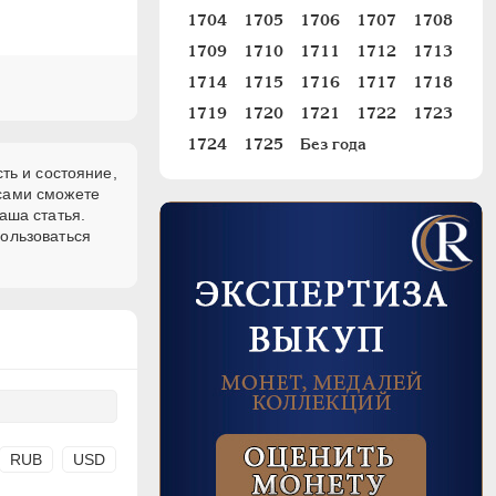
1704
1705
1706
1707
1708
1709
1710
1711
1712
1713
1714
1715
1716
1717
1718
1719
1720
1721
1722
1723
1724
1725
Без года
ть и состояние,
 сами сможете
аша статья.
пользоваться
RUB
USD