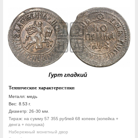
1 копейка
Денга
Полушка
Полполушки
Пробные
Для Речи Посполитой
Монетовидные жетоны
ЕКАТЕРИНА I
1725-1727
ПЕТР II
1727-1729
АННА ИОАННОВНА
1730-1740
Технические характеристики
ИОАНН АНТОНОВИЧ
1740-1741
Металл: медь
ЕЛИЗАВЕТА
1741-1762
Вес: 8.53 г.
Диаметр: 26-30 мм.
ПЕТР III
1762-1762
Тираж: на сумму 57 355 рублей 68 копеек (копейка +
ЕКАТЕРИНА II
1762-1796
денга + полушка)
ПАВЕЛ I
1796-1801
Набережный монетный двор