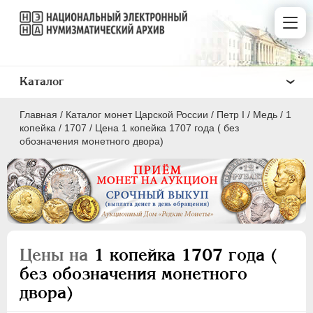
Каталог
Главная
/
Каталог монет Царской России
/
Пeтр I
/
Медь
/
1
копейка
/
1707
/
Цена 1 копейка 1707 года ( без
обозначения монетного двора)
ПEТР I
1699 - 1725
Золото
Серебро
Цены на
1 копейка 1707 года (
Медь
без обозначения монетного
двора)
5 копеек