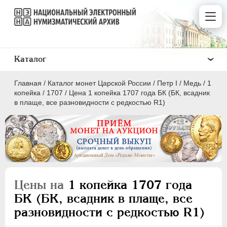
Каталог
Главная
/
Каталог монет Царской России
/
Пeтр I
/
Медь
/
1
копейка
/
1707
/
Цена 1 копейка 1707 года БК (БК, всадник
в плаще, все разновидности с редкостью R1)
ПEТР I
1699 - 1725
Золото
Серебро
Цены на
1 копейка 1707 года
Медь
БК (БК, всадник в плаще, все
разновидности с редкостью R1)
5 копеек