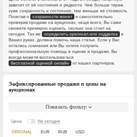
зависит от её состояния и редкости. Чем больше тираж,
хуже сохранность и состояние, тем меньше её стоимость.
Почитав о
сохранности монет
и самостоятельно
проверив продажи на аукционах, чаще всего, Вы сами
сможете примерно оценить, сколько она стоит на
сегодня. Так же
определить оригинал или подделка
в
Ваших руках, должна помочь наша статья. Если у Вас
остались сомнения или Вы хотите получить
профессиональную помощь в оценке и продаже, Вы
всегда можете воспользоваться
бесплатной оценкой онлайн
от наших партнёров.
Зафиксированные продажи и цены на
аукционах
Показать фильтр
Цена:
На сегодня
ORIGINAL
EUR
RUB
USD