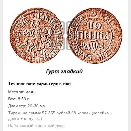
1 копейка
Денга
Полушка
Полполушки
Пробные
Для Речи Посполитой
Монетовидные жетоны
ЕКАТЕРИНА I
1725-1727
ПЕТР II
1727-1729
АННА ИОАННОВНА
1730-1740
Технические характеристики
ИОАНН АНТОНОВИЧ
1740-1741
Металл: медь
ЕЛИЗАВЕТА
1741-1762
Вес: 8.53 г.
Диаметр: 26-30 мм.
ПЕТР III
1762-1762
Тираж: на сумму 57 355 рублей 68 копеек (копейка +
ЕКАТЕРИНА II
1762-1796
денга + полушка)
ПАВЕЛ I
1796-1801
Набережный монетный двор