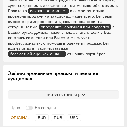
зависит от её состояния и редкости. Чем больше тираж,
хуже сохранность и состояние, тем меньше её стоимость.
Почитав о
сохранности монет
и самостоятельно
проверив продажи на аукционах, чаще всего, Вы сами
сможете примерно оценить, сколько она стоит на
сегодня. Так же
определить оригинал или подделка
в
Ваших руках, должна помочь наша статья. Если у Вас
остались сомнения или Вы хотите получить
профессиональную помощь в оценке и продаже, Вы
всегда можете воспользоваться
бесплатной оценкой онлайн
от наших партнёров.
Зафиксированные продажи и цены на
аукционах
Показать фильтр
Цена:
На сегодня
ORIGINAL
EUR
RUB
USD