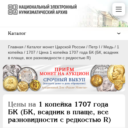
Каталог
Главная
/
Каталог монет Царской России
/
Пeтр I
/
Медь
/
1
копейка
/
1707
/
Цена 1 копейка 1707 года БК (БК, всадник
в плаще, все разновидности с редкостью R)
ПEТР I
1699 - 1725
Золото
Серебро
Цены на
1 копейка 1707 года
Медь
БК (БК, всадник в плаще, все
разновидности с редкостью R)
5 копеек