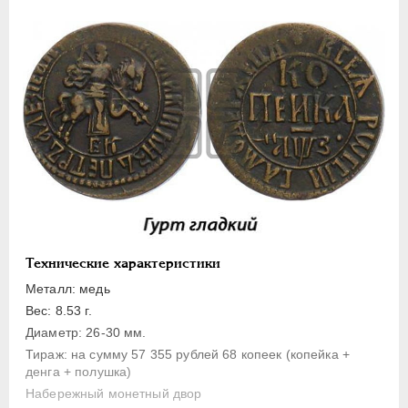
1 копейка
Денга
Полушка
Полполушки
Пробные
Для Речи Посполитой
Монетовидные жетоны
ЕКАТЕРИНА I
1725-1727
ПЕТР II
1727-1729
АННА ИОАННОВНА
1730-1740
Технические характеристики
ИОАНН АНТОНОВИЧ
1740-1741
Металл: медь
ЕЛИЗАВЕТА
1741-1762
Вес: 8.53 г.
ПЕТР III
1762-1762
Диаметр: 26-30 мм.
Тираж: на сумму 57 355 рублей 68 копеек (копейка +
ЕКАТЕРИНА II
1762-1796
денга + полушка)
ПАВЕЛ I
1796-1801
Набережный монетный двор