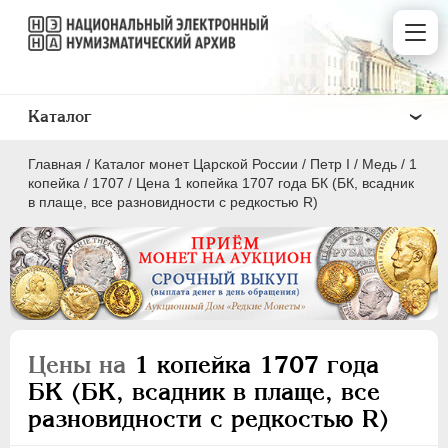
Каталог
Главная
/
Каталог монет Царской России
/
Пeтр I
/
Медь
/
1
копейка
/
1707
/
Цена 1 копейка 1707 года БК (БК, всадник
в плаще, все разновидности с редкостью R)
ПEТР I
1699 - 1725
Золото
Серебро
Цены на
1 копейка 1707 года
Медь
БК (БК, всадник в плаще, все
разновидности с редкостью R)
5 копеек